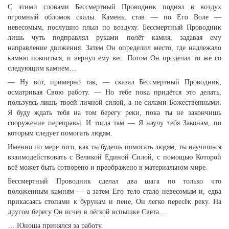
С этими словами Бессмертный Проводник поднял в воздух
огромный обломок скалы. Камень, став — по Его Воле —
невесомым, послушно плыл по воздуху. Бессмертный Проводник
лишь чуть подправлял руками полёт камня, задавая ему
направление движения. Затем Он определил место, где надлежало
камню покоиться, и вернул ему вес. Потом Он проделал то же со
следующим камнем…
— Ну вот, примерно так, — сказал Бессмертный Проводник,
осматривая Свою работу. — Но тебе пока придётся это делать,
пользуясь лишь твоей личной силой, а не силами Божественными.
Я буду ждать тебя на том берегу реки, пока ты не закончишь
сооружение переправы. И тогда там — Я научу тебя Законам, по
которым следует помогать людям.
Именно по мере того, как ты будешь помогать людям, ты научишься
взаимодействовать с Великой Единой Силой, с помощью Которой
всё может быть сотворено и преображено в материальном мире.
Бессмертный Проводник сделал два шага по только что
положенным камням — а затем Его тело стало невесомым и, едва
прикасаясь стопами к бурунам и пене, Он легко пересёк реку. На
другом берегу Он исчез в лёгкой вспышке Света…
… Юноша принялся за работу.