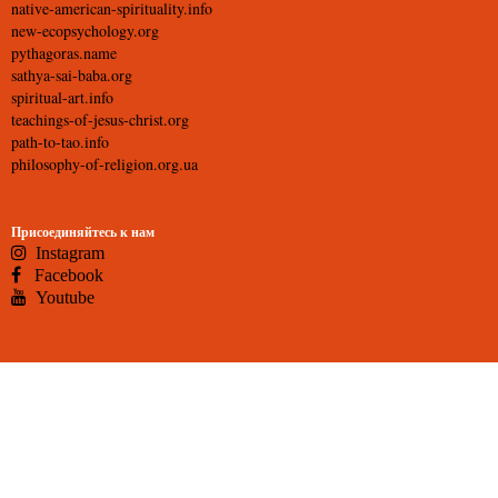
native-american-spirituality.info
new-ecopsychology.org
pythagoras.name
sathya-sai-baba.org
spiritual-art.info
teachings-of-jesus-christ.org
path-to-tao.info
philosophy-of-religion.org.ua
Присоединяйтесь к нам
Instagram
Facebook
Youtube