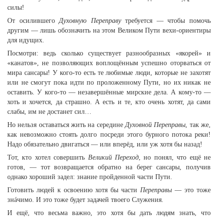
силы!
От осилившего
Духовную Переправу
требуется — чтобы помочь
другим — лишь обозначить на этом Великом Пути вехи-ориентиры
для идущих.
Посмотри: ведь сколько существует разнообразных «якорей» и
«канатов», не позволяющих воплощённым успешно оторваться от
мира сансары! У кого-то есть те любимые люди, которые не захотят
или не смогут пока идти по проложенному Пути, но их никак не
оставить. У кого-то — незавершённые мирские дела. А кому-то —
хоть и хочется, да страшно. А есть и те, кто очень хотят, да сами
слабы, им не достанет сил…
Но нельзя оставаться жить на середине
Духовной Переправы
, так же,
как невозможно стоять долго посреди этого бурного потока реки!
Надо обязательно двигаться — или вперёд, или уж хотя бы назад!
Тот, кто хотел совершить
Великий Переход
, но понял, что ещё не
готов, — тот возвращается обратно на берег сансары, получив
однако хороший задел: знание пройденной части Пути.
Готовить людей к освоению хотя бы части
Переправы
— это тоже
знáчимо. И это тоже будет задачей твоего Служения.
И ещё, что весьма важно, это хотя бы дать людям знать, что