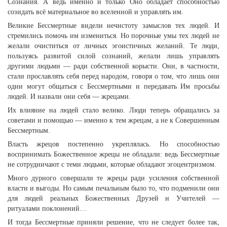
Сознания. А ведь именно и только Оно обладает способностью
созидать всё материальное во вселенной и управлять им.
Великие Бессмертные видели нечистоту замыслов тех людей. И
стремились помочь им измениться. Но порочные умы тех людей не
желали очиститься от личных эгоистичных желаний. Те люди,
пользуясь развитой силой сознаний, желали лишь управлять
другими людьми — ради собственной корысти. Они, в частности,
стали прославлять себя перед народом, говоря о том, что лишь они
одни могут общаться с Бессмертными и передавать Им просьбы
людей. И назвали они себя — жрецами.
Их влияние на людей стало велико. Люди теперь обращались за
советами и помощью — именно к тем жрецам, а не к Совершенным
Бессмертным.
Власть жрецов постепенно укреплялась. Но способностью
воспринимать Божественное жрецы не обладали: ведь Бессмертные
не сотрудничают с теми людьми, которые обладают эгоцентризмом.
Много дурного совершали те жрецы ради усиления собственной
власти и выгоды. Но самым печальным было то, что подменили они
для людей реальных Божественных Друзей и Учителей —
ритуалами поклонений…
И тогда Бессмертные приняли решение, что не следует более так,