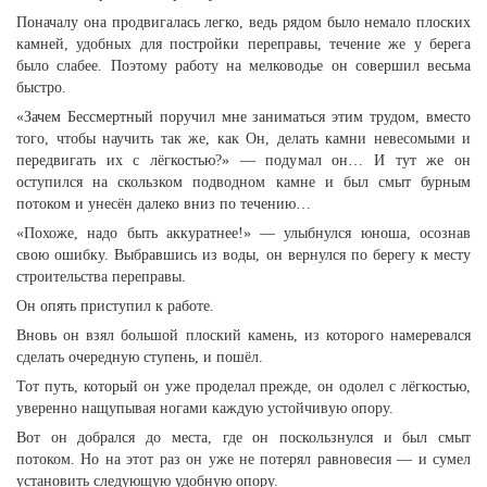
Поначалу она продвигалась легко, ведь рядом было немало плоских
камней, удобных для постройки переправы, течение же у берега
было слабее. Поэтому работу на мелководье он совершил весьма
быстро.
«Зачем Бессмертный поручил мне заниматься этим трудом, вместо
того, чтобы научить так же, как Он, делать камни невесомыми и
передвигать их с лёгкостью?» — подумал он… И тут же он
оступился на скользком подводном камне и был смыт бурным
потоком и унесён далеко вниз по течению…
«Похоже, надо быть аккуратнее!» — улыбнулся юноша, осознав
свою ошибку. Выбравшись из воды, он вернулся по берегу к месту
строительства переправы.
Он опять приступил к работе.
Вновь он взял большой плоский камень, из которого намеревался
сделать очередную ступень, и пошёл.
Тот путь, который он уже проделал прежде, он одолел с лёгкостью,
уверенно нащупывая ногами каждую устойчивую опору.
Вот он добрался до места, где он поскользнулся и был смыт
потоком. Но на этот раз он уже не потерял равновесия — и сумел
установить следующую удобную опору.