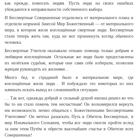
как прежде, помогать людям. Пусть люди на своих ошибках
убеждаются в неправильности собственного выбора.
И Бессмертные Совершенные отдалились от материального плана и
отделили
незримой Завесой
Мир Божественный — от материального
мира, в котором жили воплощённые смертные люди. Бессмертные
стали теперь жить там, куда не мог проникнуть взгляд обычного
человека.
Бессмертные Учителя оказывали отныне помощь только добрым и
любящим воплощённым. Остальные же люди были предоставлены
их нелёгким судьбам, которые они сами себе избирали, позволив
жрецам руководить их жизнями…
Много бед и страданий было в материальном мире, где
воплощённые жили люди… И побуждало это некоторых из них
начинать искать выход из сложившейся ситуации.
… Так вот, однажды добрый и сильный душой юноша решил во что
бы то ни стало помочь тем несчастным! Он вознамерился вернуть
им возможность лично общаться с Божественными Бессмертными
Учителями! Он мечтал разыскать Путь в Обитель Бессмертных, в
мир Изначального Сознания, чтобы все люди смогли пройти вслед
за ним этим Путём и обрести высочайшее счастье в Обители всех
Совершенных!