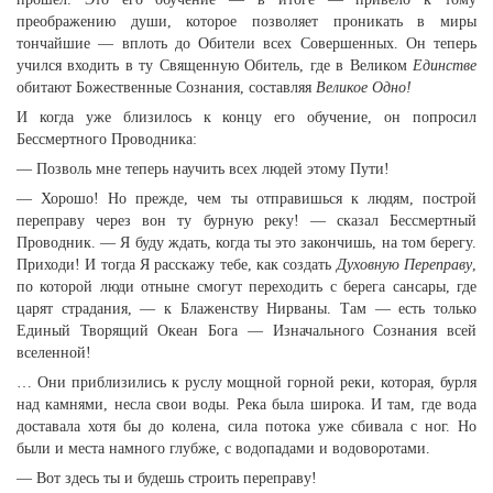
преображению души, которое позволяет проникать в миры
тончайшие — вплоть до Обители всех Совершенных. Он теперь
учился входить в ту Священную Обитель, где в Великом
Единстве
обитают Божественные Сознания, составляя
Великое Одно!
И когда уже близилось к концу его обучение, он попросил
Бессмертного Проводника:
— Позволь мне теперь научить всех людей этому Пути!
— Хорошо! Но прежде, чем ты отправишься к людям, построй
переправу через вон ту бурную реку! — сказал Бессмертный
Проводник. — Я буду ждать, когда ты это закончишь, на том берегу.
Приходи! И тогда Я расскажу тебе, как создать
Духовную Переправу
,
по которой люди отныне смогут переходить с берега сансары, где
царят страдания, — к Блаженству Нирваны. Там — есть только
Единый Творящий Океан Бога — Изначального Сознания всей
вселенной!
… Они приблизились к руслу мощной горной реки, которая, бурля
над камнями, несла свои воды. Река была широка. И там, где вода
доставала хотя бы до колена, сила потока уже сбивала с ног. Но
были и места намного глубже, с водопадами и водоворотами.
— Вот здесь ты и будешь строить переправу!