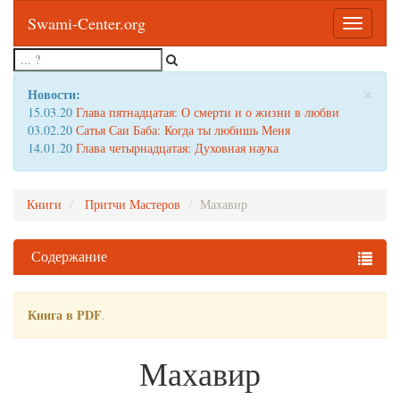
Swami-Center.org
Toggle
navigatio
×
Новости:
15.03.20
Глава пятнадцатая: О смерти и о жизни в любви
03.02.20
Сатья Саи Баба: Когда ты любишь Меня
14.01.20
Глава четырнадцатая: Духовная наука
Книги
Притчи Мастеров
Махавир
Содержание
Книга в PDF
.
Махавир