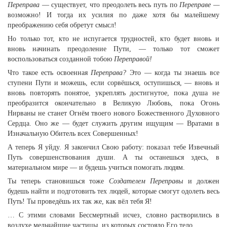
Переправа
— существует, что преодолеть весь путь по
Переправе —
возможно! И тогда их усилия по даже хотя бы малейшему
преображению себя обретут смысл!
Но только тот, кто не испугается трудностей, кто будет вновь и
вновь начинать преодоление Пути, — только тот сможет
воспользоваться созданной тобою
Переправой!
Что такое есть освоенная
Переправа?
Это — когда ты знаешь все
ступени Пути и можешь, если сорвёшься, оступишься, — вновь и
вновь повторять понятое, укреплять достигнутое, пока душа не
преобразится окончательно в Великую Любовь, пока Огонь
Нирваны не станет Огнём твоего нового Божественного Духовного
Сердца. Оно же — будет служить другим ищущим — Вратами в
Изначальную Обитель всех Совершенных!
А теперь Я уйду. Я закончил Свою работу: показал тебе Извечный
Путь совершенствования души. А ты останешься здесь, в
материальном мире — и будешь учиться помогать людям.
Ты теперь становишься тоже
Создателем Переправы
и должен
будешь найти и подготовить тех людей, которые смогут одолеть весь
Путь! Ты проведёшь их так же, как вёл тебя Я!
… С этими словами Бессмертный исчез, словно растворились в
воздухе мельчайшие частицы, из которых состояло Его тело…