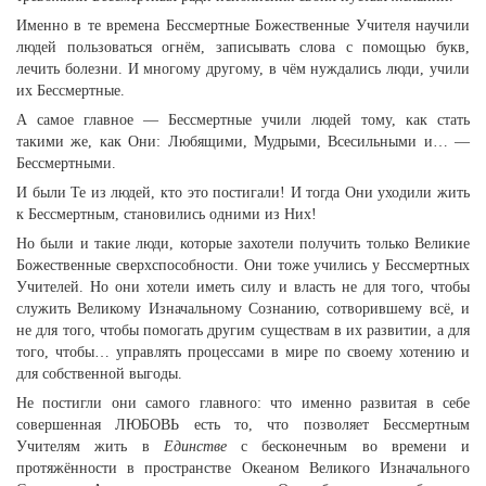
Именно в те времена Бессмертные Божественные Учителя научили
людей пользоваться огнём, записывать слова с помощью букв,
лечить болезни. И многому другому, в чём нуждались люди, учили
их Бессмертные.
А самое главное — Бессмертные учили людей тому, как стать
такими же, как Они: Любящими, Мудрыми, Всесильными и… —
Бессмертными.
И были Те из людей, кто это постигали! И тогда Они уходили жить
к Бессмертным, становились одними из Них!
Но были и такие люди, которые захотели получить только Великие
Божественные сверхспособности. Они тоже учились у Бессмертных
Учителей. Но они хотели иметь силу и власть не для того, чтобы
служить Великому Изначальному Сознанию, сотворившему всё, и
не для того, чтобы помогать другим существам в их развитии, а для
того, чтобы… управлять процессами в мире по своему хотению и
для собственной выгоды.
Не постигли они самого главного: что именно развитая в себе
совершенная ЛЮБОВЬ есть то, что позволяет Бессмертным
Учителям жить в
Единстве
с бесконечным во времени и
протяжённости в пространстве Океаном Великого Изначального