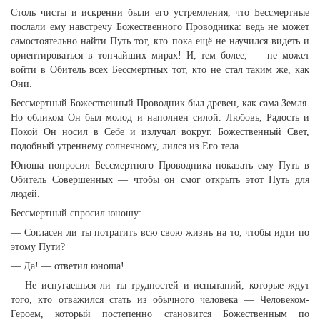
Столь чисты и искренни были его устремления, что Бессмертные
послали ему навстречу Божественного Проводника: ведь не может
самостоятельно найти Путь тот, кто пока ещё не научился видеть и
ориентироваться в тончайших мирах! И, тем более, — не может
войти в Обитель всех Бессмертных тот, кто не стал таким же, как
Они.
Бессмертный Божественный Проводник был древен, как сама Земля.
Но обликом Он был молод и наполнен силой. Любовь, Радость и
Покой Он носил в Себе и излучал вокруг. Божественный Свет,
подобный утреннему солнечному, лился из Его тела.
Юноша попросил Бессмертного Проводника показать ему Путь в
Обитель Совершенных — чтобы он смог открыть этот Путь для
людей.
Бессмертный спросил юношу:
— Согласен ли ты потратить всю свою жизнь на то, чтобы идти по
этому Пути?
— Да! — ответил юноша!
— Не испугаешься ли ты трудностей и испытаний, которые ждут
того, кто отважился стать из обычного человека — Человеком-
Героем, который постепенно становится Божественным по