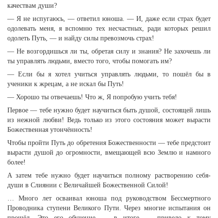
качествам души?
— Я не испугаюсь, — ответил юноша. — И, даже если страх будет
одолевать меня, я вспомню тех несчастных, ради которых решил
одолеть Путь, — и найду силы превозмочь страх!
— Не возгордишься ли ты, обретая силу и знания? Не захочешь ли
ты управлять людьми, вместо того, чтобы помогать им?
— Если бы я хотел учиться управлять людьми, то пошёл бы в
ученики к жрецам, а не искал бы Путь!
— Хорошо ты отвечаешь! Что ж, Я попробую учить тебя!
Первое — тебе нужно будет научиться быть душой, состоящей лишь
из нежной любви! Ведь только из этого состояния может вырасти
Божественная утончённость!
Чтобы пройти Путь до обретения Божественности — тебе предстоит
вырасти душой до огромности, вмещающей всю Землю и намного
более!
А затем тебе нужно будет научиться полному растворению себя-
души в Слиянии с Величайшей Божественной Силой!
… Много лет осваивал юноша под руководством Бессмертного
Проводника ступени Великого Пути. Через многие испытания он
прошёл. Это его обучение — в итоге — привело к тому