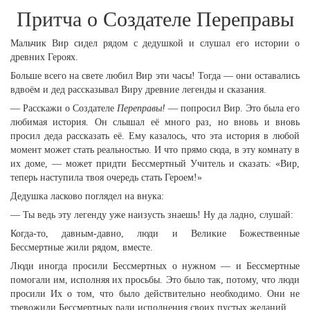
Притча о Создателе Переправы
Мальчик Вир сидел рядом с дедушкой и слушал его истории о
древних Героях.
Больше всего на свете любил Вир эти часы! Тогда — они оставались
вдвоём и дед рассказывал Виру древние легенды и сказания.
— Расскажи о Создателе
Переправы!
— попросил Вир. Это была его
любимая история. Он слышал её много раз, но вновь и вновь
просил деда рассказать её. Ему казалось, что эта история в любой
момент может стать реальностью. И что прямо сюда, в эту комнату в
их доме, — может придти Бессмертный Учитель и сказать: «Вир,
теперь наступила твоя очередь стать Героем!»
Дедушка ласково поглядел на внука:
— Ты ведь эту легенду уже наизусть знаешь! Ну да ладно, слушай:
Когда-то, давным-давно, люди и Великие Божественные
Бессмертные жили рядом, вместе.
Люди иногда просили Бессмертных о нужном — и Бессмертные
помогали им, исполняя их просьбы. Это было так, потому, что люди
просили Их о том, что было действительно необходимо. Они не
тревожили Бессмертных ради исполнения своих пустых желаний.