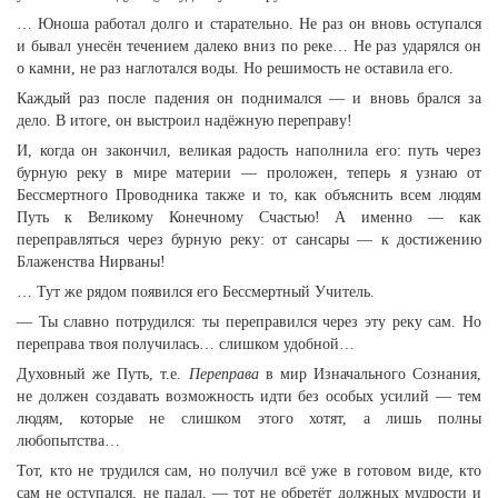
… Юноша работал долго и старательно. Не раз он вновь оступался
и бывал унесён течением далеко вниз по реке… Не раз ударялся он
о камни, не раз наглотался воды. Но решимость не оставила его.
Каждый раз после падения он поднимался — и вновь брался за
дело. В итоге, он выстроил надёжную переправу!
И, когда он закончил, великая радость наполнила его: путь через
бурную реку в мире материи — проложен, теперь я узнаю от
Бессмертного Проводника также и то, как объяснить всем людям
Путь к Великому Конечному Счастью! А именно — как
переправляться через бурную реку: от сансары — к достижению
Блаженства Нирваны!
… Тут же рядом появился его Бессмертный Учитель.
— Ты славно потрудился: ты переправился через эту реку сам. Но
переправа твоя получилась… слишком удобной…
Духовный же Путь, т.е.
Переправа
в мир Изначального Сознания,
не должен создавать возможность идти без особых усилий — тем
людям, которые не слишком этого хотят, а лишь полны
любопытства…
Тот, кто не трудился сам, но получил всё уже в готовом виде, кто
сам не оступался, не падал, — тот не обретёт должных мудрости и