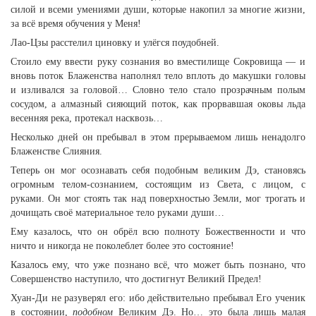
силой и всеми умениями души, которые накопил за многие жизни,
за всё время обучения у Меня!
Лао-Цзы расстелил циновку и улёгся поудобней.
Стоило ему ввести руку сознания во вместилище Сокровища — и
вновь поток Блаженства наполнял тело вплоть до макушки головы
и изливался за головой… Словно тело стало прозрачным полым
сосудом, а алмазный сияющий поток, как прорвавшая оковы льда
весенняя река, протекал насквозь…
Несколько дней он пребывал в этом прерываемом лишь ненадолго
Блаженстве Слияния.
Теперь он мог осознавать себя подобным великим Дэ, становясь
огромным телом-сознанием, состоящим из Света, с лицом, с
руками. Он мог стоять так над поверхностью Земли, мог трогать и
дочищать своё материальное тело руками души…
Ему казалось, что он обрёл всю полноту Божественности и что
ничто и никогда не поколеблет более это состояние!
Казалось ему, что уже познано всё, что может быть познано, что
Совершенство наступило, что достигнут Великий Предел!
Хуан-Ди не разуверял его: ибо действительно пребывал Его ученик
в состоянии,
подобном
Великим Дэ. Но… это была лишь малая