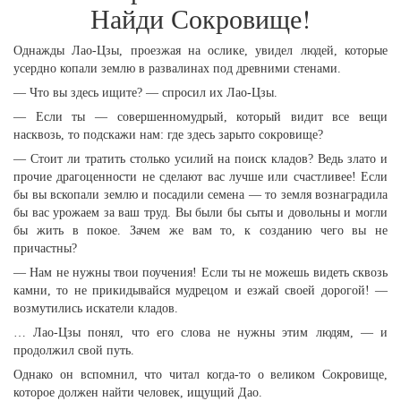
Найди Сокровище!
Однажды Лао-Цзы, проезжая на ослике, увидел людей, которые
усердно копали землю в развалинах под древними стенами.
— Что вы здесь ищите? — спросил их Лао-Цзы.
— Если ты — совершенномудрый, который видит все вещи
насквозь, то подскажи нам: где здесь зарыто сокровище?
— Стоит ли тратить столько усилий на поиск кладов? Ведь злато и
прочие драгоценности не сделают вас лучше или счастливее! Если
бы вы вскопали землю и посадили семена — то земля вознаградила
бы вас урожаем за ваш труд. Вы были бы сыты и довольны и могли
бы жить в покое. Зачем же вам то, к созданию чего вы не
причастны?
— Нам не нужны твои поучения! Если ты не можешь видеть сквозь
камни, то не прикидывайся мудрецом и езжай своей дорогой! —
возмутились искатели кладов.
… Лао-Цзы понял, что его слова не нужны этим людям, — и
продолжил свой путь.
Однако он вспомнил, что читал когда-то о великом Сокровище,
которое должен найти человек, ищущий Дао.