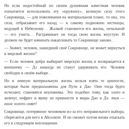
Но если недостойный по своим душевным качествам человек
попытается использовать эту «пружину», великую силу этого
Сокровища, — для повелевания на материальном плане, то она, эта
сила, отбрасывает его назад — к самому подножию лестницы,
ведущей к Небесному… Жалкой становится его жизнь, печальной
— его участь… Растрачивает он тогда свою жизнь впустую. И
должен он будет начинать накапливать то Сокровище заново…
— Значит, человек, нашедший своё Сокровище, не может вернуться
к мирской жизни?
— Если человек добра выбирает мирскую жизнь и возвращается к
внешнему — Дэ никогда не станут удерживать его. Человек
свободен в своём выборе…
Но в земную материальную жизнь нельзя взять те ценности,
которые были предназначены для Пути к Дао. Они тогда будто
исчезают, становятся неуловимы. Это подобно тому, как злато и
жемчуг, нефрит и яшму не привнести в миры Дао и Дэ:
там
—
иное золото сияет!
Сокровище, потерянное человеком из-за его неправильного выбора,
сберегается для него в Абсолюте. И он сможет потом вновь отыскать
его в следующем воплощении.