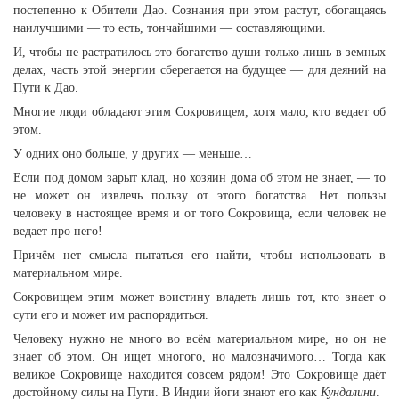
постепенно к Обители Дао. Сознания при этом растут, обогащаясь
наилучшими — то есть, тончайшими — составляющими.
И, чтобы не растратилось это богатство души только лишь в земных
делах, часть этой энергии сберегается на будущее — для деяний на
Пути к Дао.
Многие люди обладают этим Сокровищем, хотя мало, кто ведает об
этом.
У одних оно больше, у других — меньше…
Если под домом зарыт клад, но хозяин дома об этом не знает, — то
не может он извлечь пользу от этого богатства. Нет пользы
человеку в настоящее время и от того Сокровища, если человек не
ведает про него!
Причём нет смысла пытаться его найти, чтобы использовать в
материальном мире.
Сокровищем этим может воистину владеть лишь тот, кто знает о
сути его и может им распорядиться.
Человеку нужно не много во всём материальном мире, но он не
знает об этом. Он ищет многого, но малозначимого… Тогда как
великое Сокровище находится совсем рядом! Это Сокровище даёт
достойному силы на Пути. В Индии йоги знают его как
Кундалини
.