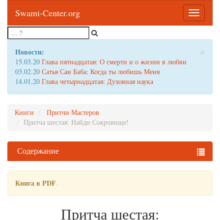
Swami-Center.org
Toggle
navigatio
×
Новости:
15.03.20
Глава пятнадцатая: О смерти и о жизни в любви
03.02.20
Сатья Саи Баба: Когда ты любишь Меня
14.01.20
Глава четырнадцатая: Духовная наука
Книги
Притчи Мастеров
Притча шестая: Найди Сокровище!
Содержание
Книга в PDF
.
Притча шестая: