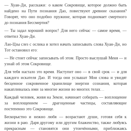
— Хуан-Ди, расскажи: о каком Сокровище, которое должно быть
найдено на Пути познания Дао, повествуют древние сказания?
Говорят, что оно подобно пружине, которая поднимает смертного
до познания Бессмертия?
— Ты задал хороший вопрос! Для него сейчас — самое время, —
ответил Хуан-Ди.
Лао-Цзы слез с ослика и хотел начать записывать слова Хуан-Ди, но
Тот остановил его:
— Не стоит сейчас записывать об этом. Просто выслушай Меня — и
узнай об этом Сокровище.
Для тебя настало это время. Наступит оно — в свой срок — и для
каждого искателя Дао. И тогда они услышат Мои слова и увидят
бесценное сокровенное хранилище энергии сознания, которая
накапливалась ими за многие жизни во многих телах…
Каждый человек, живя на Земле, начинает собирать — воплощение
за воплощением — драгоценные частицы, составляющие
постепенно это Сокровище.
Бескорыстно и нежно любя — возрастают души, готовя себя к
жизни в раю. Даря другому или другим блаженство, также любуясь
прекрасным — становятся они утончёнными, приближаясь