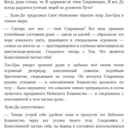
Когда душа готова, то Я одариваю её этим Сокровищем. И все Дэ
всегда радуются успехам людей на духовном Пути!
… Хуан-Ди продолжил Своё объяснение обратив взор Лао-Цзы в
тонкие миры:
— Смотри: вот оно — твоё Сокровище! Все твои прежние
утончённые состояния души — капля за каплей — образовали это
море алмазного света, хранящееся в специальном огромном —
словно на многие
ли
— простирающемся в глубинах многомерности
вместилище-копилке. Соединись теперь с Тем, Что является
Божественной частью тебя!
Лао-Цзы увидел зрением души в
глубинах под
своим телом
огромный резервуар, наполненный сиянием, подобным
бриллиантам, сверкающим на солнце. Он коснулся Сокровища
руками сознания — и неизъяснимое блаженство разлилось по
телу… Было ощущение, что алмазное сияние превращалось в поток
лучистого прозрачного Небесного Блаженства — и соединялось с
воплощённой в тело частью души…
Хуан-Ди напутствовал:
— Теперь устрой себе удобное ложе и пропусти это Небесное
Блаженство через все уголки твоего тела. Соединяясь с
Божественной частью себя, ты будешь в состоянии воспользоваться