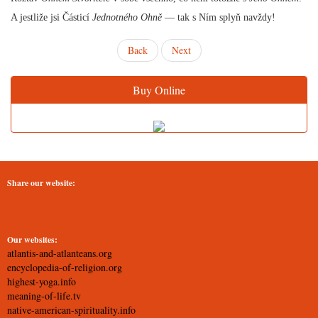
A jestliže jsi Částicí
Jednotného Ohně
— tak s Ním splyň navždy!
Back
Next
Buy Online
Share our website:
Our websites:
atlantis-and-atlanteans.org
encyclopedia-of-religion.org
highest-yoga.info
meaning-of-life.tv
native-american-spirituality.info