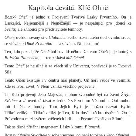
Kapitola devátá. Klíč Ohně
Božský Oheň
je jedno z Projevení Tvořivé Lásky Prvotního. On je
Laskající, Nejjemnější a Nejněžnější — je nespalující pro jdoucí ke
Světlu;
ale žhnoucí pro představitele temnoty.
Oheň,
uvědomovaný si v
Hlubinách
svého rozvinutého duchovního srdce,
se vlévá do
Ohně Prvotního
— a stává s s Ním Jedním!
Ten, kdo poznal, že
Oheň
hoří uvnitř něho a že tento Oheň je jednotný s
Božským Plamenem,
— ten získává
klíč Ohně!
Tento
Oheň
je nejsilnější ze všech sil v Univerzu, poněvadž je to Tvořivá
Síla!
Tento
Oheň
existuje i v centru naší planety. On hoří všude ve vesmíru,
kde se tvoří život. V Něm vzniká všechno projevené.
Ti, Kdo projevují Jeho Majestát, mohou svobodně být na Zemi
Živým
Světlem
a zároveň zůstávat v Jednotě s Prvotním Vědomím. Oni mohou
mít i těla z hmoty. Toto Jejich Bytí je možno nazvat Bytím
Třikrátvelikým. Třikrátveliký je Ten, Kdo dosáhl těchto úspěchů. On je
Průvodcem mezi světem vtělených lidí — a Prvotní Tvořivou Sílou!
Tak se těsně přitáhni magnetem Lásky k tomu
Plameni!
Roztav
Ohněm Stvořitele
v sobě všechno, co není totožné s
Jeho Ohněm!