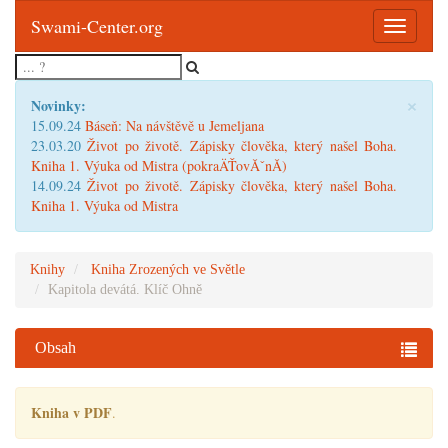
Swami-Center.org
Toggle
navigatio
×
Novinky:
15.09.24
Báseň: Na návštěvě u Jemeljana
23.03.20
Život po životě. Zápisky člověka, který našel Boha.
Kniha 1. Výuka od Mistra (pokraÄŤovĂˇnĂ­)
14.09.24
Život po životě. Zápisky člověka, který našel Boha.
Kniha 1. Výuka od Mistra
Knihy
Kniha Zrozených ve Světle
Kapitola devátá. Klíč Ohně
Obsah
Kniha v PDF
.