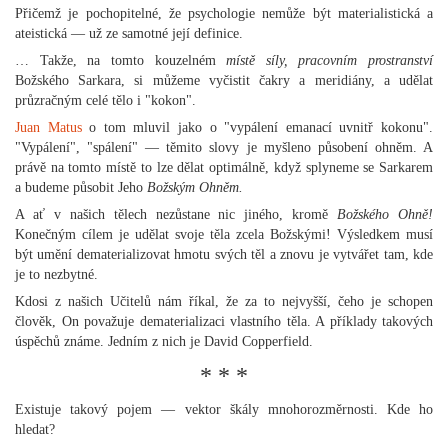
Přičemž je pochopitelné, že psychologie nemůže být materialistická a
ateistická — už ze samotné její definice.
… Takže, na tomto kouzelném
místě síly, pracovním prostranství
Božského Sarkara, si můžeme vyčistit čakry a meridiány, a udělat
průzračným celé tělo i "kokon".
Juan Matus
o tom mluvil jako o "vypálení emanací uvnitř kokonu".
"Vypálení", "spálení" — těmito slovy je myšleno působení ohněm. A
právě na tomto místě to lze dělat optimálně, když splyneme se Sarkarem
a budeme působit Jeho
Božským Ohněm.
A ať v našich tělech nezůstane nic jiného, kromě
Božského Ohně!
Konečným cílem je udělat svoje těla zcela Božskými! Výsledkem musí
být umění dematerializovat hmotu svých těl a znovu je vytvářet tam, kde
je to nezbytné.
Kdosi z našich Učitelů nám říkal, že za to nejvyšší, čeho je schopen
člověk, On považuje dematerializaci vlastního těla. A příklady takových
úspěchů známe. Jedním z nich je David Copperfield.
* * *
Existuje takový pojem — vektor škály mnohorozměrnosti. Kde ho
hledat?