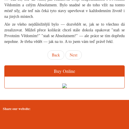
Vědomím a celým Absolutnem. Bylo snadné se do toho vžít na tomto
místě síly,
ale teď nás čeká tyto stavy upevňovat v každodenním životě i
na jiných místech.
Ale ze všeho nejdůležitější bylo — dozvědět se, jak se to všechno dá
zrealizovat. Můžeš přece kolikrát chceš stále dokola opakovat "staň se
Prvotním Vědomím!" "staň se Absolutnem!" — ale práce se tím dopředu
nepohne. Je třeba vědět — jak na to. A to jsem vám teď právě řekl.
Back
Next
Buy Online
Share our website: