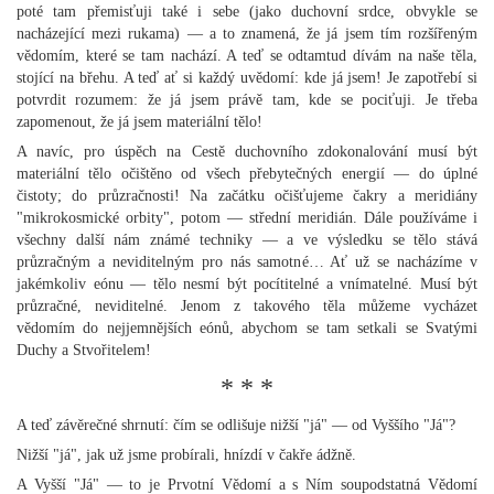
poté tam přemisťuji také i sebe (jako duchovní srdce, obvykle se
nacházející mezi rukama) — a to znamená, že já jsem tím rozšířeným
vědomím, které se tam nachází. A teď se odtamtud dívám na naše těla,
stojící na břehu. A teď ať si každý uvědomí: kde já jsem! Je zapotřebí si
potvrdit rozumem: že já jsem právě tam, kde se pociťuji. Je třeba
zapomenout, že já jsem materiální tělo!
A navíc, pro úspěch na Cestě duchovního zdokonalování musí být
materiální tělo očištěno od všech přebytečných energií — do úplné
čistoty; do průzračnosti! Na začátku očišťujeme čakry a meridiány
"mikrokosmické orbity", potom — střední meridián. Dále používáme i
všechny další nám známé techniky — a ve výsledku se tělo stává
průzračným a neviditelným pro nás samotné… Ať už se nacházíme v
jakémkoliv eónu — tělo nesmí být pocítitelné a vnímatelné. Musí být
průzračné, neviditelné. Jenom z takového těla můžeme vycházet
vědomím do nejjemnějších eónů, abychom se tam setkali se Svatými
Duchy a Stvořitelem!
* * *
A teď závěrečné shrnutí: čím se odlišuje nižší "já" — od Vyššího "Já"?
Nižší "já", jak už jsme probírali, hnízdí v čakře ádžně.
A Vyšší "Já" — to je Prvotní Vědomí a s Ním soupodstatná Vědomí