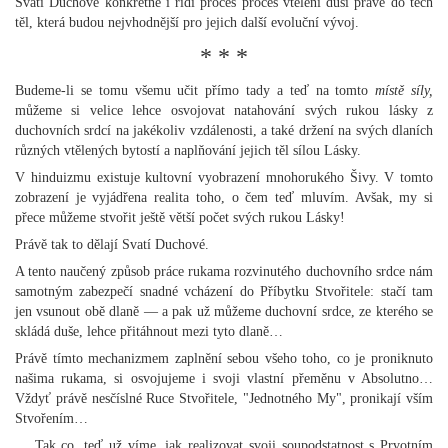
Svatí Duchové konkrétně i řídí proces proces vtělení duší právě do těch
těl, která budou nejvhodnější pro jejich další evoluční vývoj.
* * *
Budeme-li se tomu všemu učit přímo tady a teď na tomto
místě síly,
můžeme si velice lehce osvojovat natahování svých rukou lásky z
duchovních srdcí na jakékoliv vzdálenosti, a také držení na svých dlaních
různých vtělených bytostí a naplňování jejich těl sílou Lásky.
V hinduizmu existuje kultovní vyobrazení mnohorukého Šivy. V tomto
zobrazení je vyjádřena realita toho, o čem teď mluvím. Avšak, my si
přece můžeme stvořit ještě větší počet svých rukou Lásky!
Právě tak to dělají Svatí Duchové.
A tento naučený způsob práce rukama rozvinutého duchovního srdce nám
samotným zabezpečí snadné vcházení do Příbytku Stvořitele: stačí tam
jen vsunout obě dlaně — a pak už můžeme duchovní srdce, ze kterého se
skládá duše, lehce přitáhnout mezi tyto dlaně…
Právě tímto mechanizmem zaplnění sebou všeho toho, co je proniknuto
našima rukama, si osvojujeme i svoji vlastní přeměnu v Absolutno…
Vždyť právě nesčíslné Ruce Stvořitele, "Jednotného My", pronikají vším
Stvořením…
… Tak co, teď už víme, jak realizovat svoji soupodstatnost s Prvotním