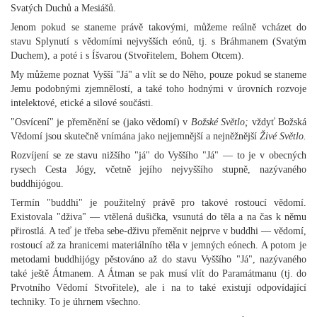
Svatých Duchů a Mesiášů.
Jenom pokud se staneme právě takovými, můžeme reálně vcházet do
stavu Splynutí s vědomími nejvyšších eónů, tj. s Bráhmanem (Svatým
Duchem), a poté i s Íšvarou (Stvořitelem, Bohem Otcem).
My můžeme poznat Vyšší "Já" a vlít se do Něho, pouze pokud se staneme
Jemu podobnými zjemnělostí, a také toho hodnými v úrovních rozvoje
intelektové, etické a silové součásti.
"Osvícení" je přeměnění se (jako vědomí) v
Božské Světlo;
vždyť Božská
Vědomí jsou skutečně vnímána jako nejjemnější a nejněžnější
Živé Světlo.
Rozvíjení se ze stavu nižšího "já" do Vyššího "Já" — to je v obecných
rysech Cesta Jógy, včetně jejího nejvyššího stupně, nazývaného
buddhijógou.
Termín "buddhi" je použitelný právě pro takové rostoucí vědomí.
Existovala "dživa" — vtělená dušička, vsunutá do těla a na čas k němu
přirostlá. A teď je třeba sebe-dživu přeměnit nejprve v buddhi — vědomí,
rostoucí až za hranicemi materiálního těla v jemných eónech. A potom je
metodami buddhijógy pěstováno až do stavu Vyššího "Já", nazývaného
také ještě Átmanem. A Átman se pak musí vlít do Paramátmanu (tj. do
Prvotního Vědomí Stvořitele), ale i na to také existují odpovídající
techniky. To je úhrnem všechno.