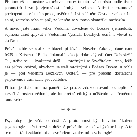
Při tom všem musíme zaměřovat proces tohoto svého růstu podle třech
parametrů. První je zjemnělost. Druhý — velikost. A třetí je rozumové
pochopení smyslu této práce, uvědomění si celé této Cesty a svého místa
na ní, zejména toho stupně, na kterém se v tomto okamžiku nacházím.
A navíc ještě musí velké Vědomí, dovedené do Božské zjemnělosti,
zejména umět splývat s Vědomími Vyšších, Božských eónů, a vlévat se
do Nich
Právě takhle se realizuje hlavní přikázání Nového Zákona, dané nám
Ježíšem Kristem: "Buďte dokonalí, jako je dokonalý váš Otec Nebeský!"
Tj., staňte se — kvalitami duší — totožnými se Stvořitelem. Ano, Ježíš
nás přímo vybízel, abychom se stali totožnými s Bohem Otcem. A tohle
je — pod vedením Božských Učitelů — pro předem dostatečně
připravenou duši zcela proveditelné.
Přitom je třeba mít na paměti, že proces zdokonalování pochopitelně
nezačíná růstem vědomí, ale konkrétně etickým očištěním a přeměnou
sama sebe.
* * *
Psychologie je věda o duši. A proto musí být hlavním úkolem
psychologie umění rozvíjet duše. A právě tím se teď zabýváme i my. A to
se musí stát i základními a prvořadými znalostmi psychologie!