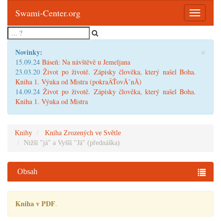
Swami-Center.org
Toggle
navigatio
×
Novinky:
15.09.24
Báseň: Na návštěvě u Jemeljana
23.03.20
Život po životě. Zápisky člověka, který našel Boha.
Kniha 1. Výuka od Mistra (pokraÄŤovĂˇnĂ­)
14.09.24
Život po životě. Zápisky člověka, který našel Boha.
Kniha 1. Výuka od Mistra
Knihy
Kniha Zrozených ve Světle
Nižší "já" a Vyšší "Já" (přednáška)
Obsah
Kniha v PDF
.