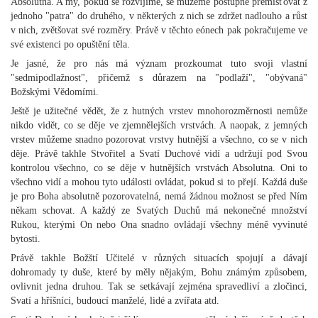
Absolutna. A my, pokud se rozvíjíme, se můžeme postupně přemísťovat z
jednoho "patra" do druhého, v některých z nich se zdržet nadlouho a růst
v nich, zvětšovat své rozměry. Právě v těchto eónech pak pokračujeme ve
své existenci po opuštění těla.
Je jasné, že pro nás má význam prozkoumat tuto svoji vlastní
"sedmipodlažnost", přičemž s důrazem na "podlaží", "obývaná"
Božskými Vědomími.
Ještě je užitečné vědět, že z hutných vrstev mnohorozměrnosti nemůže
nikdo vidět, co se děje ve zjemnělejších vrstvách. A naopak, z jemných
vrstev můžeme snadno pozorovat vrstvy hutnější a všechno, co se v nich
děje. Právě takhle Stvořitel a Svatí Duchové vidí a udržují pod Svou
kontrolou všechno, co se děje v hutnějších vrstvách Absolutna. Oni to
všechno vidí a mohou tyto události ovládat, pokud si to přejí. Každá duše
je pro Boha absolutně pozorovatelná, nemá žádnou možnost se před Ním
někam schovat. A každý ze Svatých Duchů má nekonečné množství
Rukou, kterými On nebo Ona snadno ovládají všechny méně vyvinuté
bytosti.
Právě takhle Božští Učitelé v různých situacích spojují a dávají
dohromady ty duše, které by měly nějakým, Bohu známým způsobem,
ovlivnit jedna druhou. Tak se setkávají zejména spravedliví a zločinci,
Svatí a hříšníci, budoucí manželé, lidé a zvířata atd.