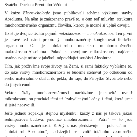
Svatého Ducha a Prvotního Vědomí.
V knize
Ekopsychologie
jsme publikovali schéma výzkumu stavby
Absolutna. Na něm je znázorněno právě to, o čem teď mluvím: struktura
mnohorozměrného organizmu člověka, kterou je možné si úplně osvojit.
Existuje dvojice těchto pojmů:
mikrokosmos
— a
makrokosmos.
Ten první
je právě teď námi probíraný mnohorozměrný konglomerát lidského
organizmu. On je miniaturním modelem mnohorozměrného
makrokosmu-Absolutna. Pokud si osvojime mikrokosmos, najdeme
snadno svoje místo v jakékoli odpovídající součásti Absolutna.
Tím, jak prožíváme svoje životy na Zemi, si sami fakticky vybíráme to,
do jaké vrstvy mnohorozměrnosti se budeme stěhovat po odloučení od
svého materiálního obalu: do pekla, do ráje, do Příbytku Stvořitele nebo
do jiných eónů.
Vektor škály mnohorozměrnosti nacházíme jmenovitě uvnitř
mikrokosmu; on prochází těmi už "zabydlenými" eóny, i těmi, které jsme
si ještě neosvojili.
Ještě jednou zopakuji stejnou myšlenku: každý z nás je taková jakási
sedmipatrová budova, jenomže mnohorozměrná. "Patra" — to jsou
vrstvy mnohorozměrnosti. Každý z nás představuje — potenciální —
"miniaturní Absolutno", nacházející se uvnitř totálního vesmírného