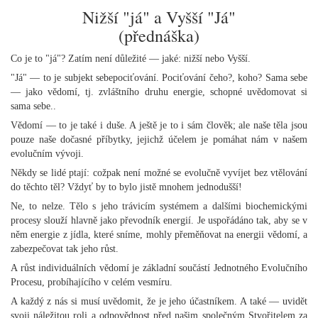
Nižší "já" a Vyšší "Já"
(přednáška)
Co je to "já"? Zatím není důležité — jaké: nižší nebo Vyšší.
"Já" — to je subjekt sebepociťování. Pociťování čeho?, koho? Sama sebe
— jako vědomí, tj. zvláštního druhu energie, schopné uvědomovat si
sama sebe..
Vědomí — to je také i duše. A ještě je to i sám člověk; ale naše těla jsou
pouze naše dočasné příbytky, jejichž účelem je pomáhat nám v našem
evolučním vývoji.
Někdy se lidé ptají: cožpak není možné se evolučně vyvíjet bez vtělování
do těchto těl? Vždyť by to bylo jistě mnohem jednodušší!
Ne, to nelze. Tělo s jeho trávicím systémem a dalšími biochemickými
procesy slouží hlavně jako převodník energií. Je uspořádáno tak, aby se v
něm energie z jídla, které sníme, mohly přeměňovat na energii vědomí, a
zabezpečovat tak jeho růst.
A růst individuálních vědomí je základní součástí Jednotného Evolučního
Procesu, probíhajícího v celém vesmíru.
A každý z nás si musí uvědomit, že je jeho účastníkem. A také — uvidět
svoji náležitou roli a odpovědnost před našim společným Stvořitelem za