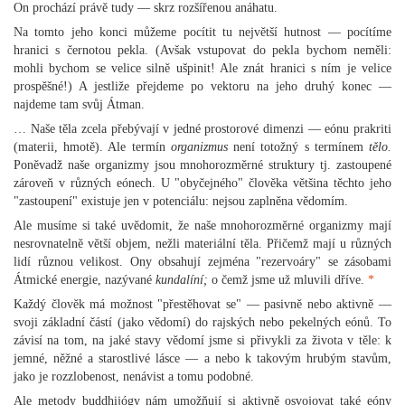
On prochází právě tudy — skrz rozšířenou anáhatu.
Na tomto jeho konci můžeme pocítit tu největší hutnost — pocítíme
hranici s černotou pekla. (Avšak vstupovat do pekla bychom neměli:
mohli bychom se velice silně ušpinit! Ale znát hranici s ním je velice
prospěšné!) A jestliže přejdeme po vektoru na jeho druhý konec —
najdeme tam svůj Átman.
… Naše těla zcela přebývají v jedné prostorové dimenzi — eónu prakriti
(materii, hmotě). Ale termín
organizmus
není totožný s termínem
tělo.
Poněvadž naše organizmy jsou mnohorozměrné struktury tj. zastoupené
zároveň v různých eónech. U "obyčejného" člověka většina těchto jeho
"zastoupení" existuje jen v potenciálu: nejsou zaplněna vědomím.
Ale musíme si také uvědomit, že naše mnohorozměrné organizmy mají
nesrovnatelně větší objem, nežli materiální těla. Přičemž mají u různých
lidí různou velikost. Ony obsahují zejména "rezervoáry" se zásobami
Átmické energie, nazývané
kundalíní;
o čemž jsme už mluvili dříve.
*
Každý člověk má možnost "přestěhovat se" — pasivně nebo aktivně —
svoji základní částí (jako vědomí) do rajských nebo pekelných eónů. To
závisí na tom, na jaké stavy vědomí jsme si přivykli za života v těle: k
jemné, něžné a starostlivé lásce — a nebo k takovým hrubým stavům,
jako je rozzlobenost, nenávist a tomu podobné.
Ale metody buddhijógy nám umožňují si aktivně osvojovat také eóny