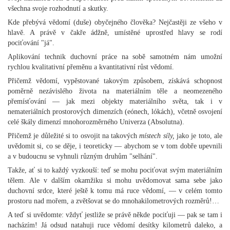
všechna svoje rozhodnutí a skutky.
Kde přebývá vědomí (duše) obyčejného člověka? Nejčastěji ze všeho v
hlavě. A právě v čakře ádžně, umístěné uprostřed hlavy se rodí
pociťování "já".
Aplikování technik duchovní práce na sobě samotném nám umožní
rychlou kvalitativní přeměnu a kvantitativní růst vědomí.
Přičemž vědomí, vypěstované takovým způsobem, získává schopnost
poměrně nezávislého života na materiálním těle a neomezeného
přemísťování — jak mezi objekty materiálního světa, tak i v
nemateriálních prostorových dimenzích (eónech, lókách), včetně osvojení
celé škály dimenzí mnohorozměrného Univerza (Absolutna).
Přičemž je důležité si to osvojit na takových
místech síly,
jako je toto, ale
uvědomit si, co se děje, i teoreticky — abychom se v tom dobře upevnili
a v budoucnu se vyhnuli různým druhům "selhání".
Takže, ať si to každý vyzkouší: teď se mohu pociťovat svým materiálním
tělem. Ale v dalším okamžiku si mohu uvědomovat sama sebe jako
duchovní srdce, které ještě k tomu má ruce vědomí, — v celém tomto
prostoru nad mořem, a zvětšovat se do mnohakilometrových rozměrů!…
A teď si uvědomte: vždyť jestliže se právě někde pociťuji — pak se tam i
nacházím! Já odsud natahuji ruce vědomí desítky kilometrů daleko, a