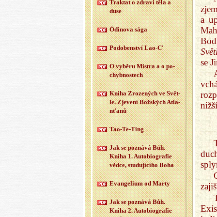
Trak­tat o zdra­vi těla a
zjem
duse
a up
Mah
Ódi­no­va sága
Bod
Po­do­ben­ství Lao-C'
Svět
se J
O vy­bě­ru Mi­s­tra a o po­
chyb­nos­tech
vch
roz
Kniha Zro­ze­ných ve Svět­
le. Zje­ve­ní Bož­ských At­la­
nižš
n­ťa­nů
Tao-Te-Ting
Jak se po­zná­vá Bůh.
duc
Kniha 1. Au­to­bi­o­gra­fie
sply
vědce, stu­du­jí­cí­ho Boha
Evan­ge­li­um od Marty
zaji
Jak se po­zná­vá Bůh.
Exis
Kniha 2. Au­to­bi­o­gra­fie