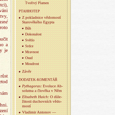
Tvo­ři­vý Pla­men
ci),
váni
PTA­HHO­TEP
tvy,
Z po­klad­ni­ce vě­do­mos­tí
asné
Sta­ro­vě­ké­ho Egyp­ta
roto
Bůh
Do­ko­na­lost
učit
Svět­lo
ho a
Srdce
y je
Mrav­nost
Osud
Moud­rost
Závěr
růst
DO­DA­TEK-KO­MEN­TÁŘ
etod
Py­tha­go­ras:
Evo­lu­ce Ab­
so­lut­na a člo­vě­ka v Něm
 nám
Eli­sa­be­th Haich:
O dů­le­
ži­tos­ti du­chov­ních vě­do­
hni.
mos­tí
zení
Vla­di­mir An­to­nov —