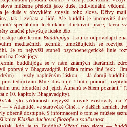
 slova můžeme přeložit jako duše, individuální vědomí.
va je duše v obvyklém smyslu toho slova. Dživy mají
liny, tak i zvířata a lidé. Ale buddhi je jmenovitě duš
vinutá speciálními technikami duchovní práce, která s
ěry značně převyšuje lidské tělo.
Existuje také termín
Buddhijóga.
Jsou to odpovídající znal
ouhrn meditačních technik, umožňujících se rozvíjet 
hi. Je to nejvyšší stupeň psychoenergetické linie roz
mí na Cestě jógy.
Termín buddhijóga se v nám známých literárních zdro
vil poprvé v Bhagavadgítě. Krišna mimo jiné řekl: "Jim 
drým) — vždy naplněným láskou — Já daruji buddhij
ž prostřednictvím Mne dosahují! Touto pomocí rozptylu
ním tmu bloudění od jejich Átmanů světlem poznání." (
itát z 10. kapitoly Bhagavadgíty).
Avšak tyto vědomosti nejvyšší úrovně existovaly na 
 — v Atlantidě, ve starověké Číně, i v dalších zemích, tře
ly obecně dostupné. S informacemi o tom se můžete sezn
ší knize
Klasika duchovní filozofie a současnost.
Avšak, kdo je to Buddha? Vždyť tato slova —
budd