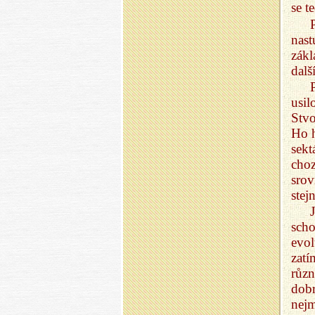
se t
nast
zák
dalš
usi
Stvo
Ho h
sek
cho
srov
stej
sch
evol
zatí
růz
dob
nejm