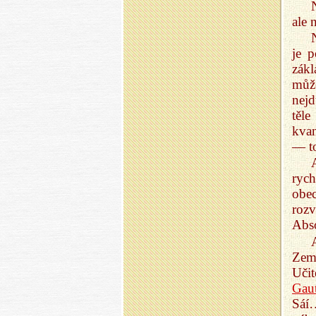
ale 
je p
zák
může
nejd
těl
kvan
— to
ryc
obec
rozv
Abso
Zemi
Uči
Gau
Sáí