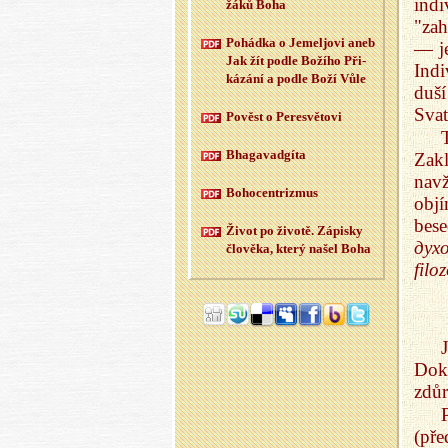
indi
žáků Boha
"zah
Po­hád­ka o Je­meljo­vi aneb
— je
Jak žít podle Bo­ží­ho Při­
Indi
ká­zá­ní a podle Boží Vůle
duš
Sva
Po­věst o Pe­re­svě­to­vi
Bha­ga­vad­gí­ta
Zak
navž
Bo­ho­cen­t­rizmus
obj
bes
Život po ži­vo­tě. Zá­pis­ky
дух
člo­vě­ka, který našel Boha
filo
Dok
zdůr
(př