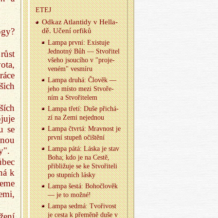
ETEJ
Odkaz At­lan­ti­dy v Hella­
ógy?
dě. Učení or­fi­ků
Lampa první: Exis­tu­je
Jed­not­ný Bůh — Stvo­ři­tel
růst
všeho jsou­cí­ho v "pro­je­
ota,
ve­ném" vesmí­ru
ráce
Lampa druhá: Člo­věk —
šich
jeho místo mezi Stvo­ře­
ním a Stvo­ři­te­lem
ších
Lampa třetí: Duše při­chá­
juje
zí na Zemi ne­jed­nou
u se
Lampa čtvr­tá: Mrav­nost je
první stupeň očiš­tě­ní
anou
Lampa pátá: Láska je stav
y".
Boha; kdo je na Cestě,
ůbec
při­bli­žu­je se ke Stvo­ři­te­li
ná k
po stup­ních lásky
žeme
Lampa šestá: Bo­ho­člo­věk
emi,
— je to možné!
Lampa sedmá: Tvo­ři­vost
žení
je cesta k pře­mě­ně duše v