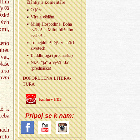
dtím
člán­ky a ko­men­tá­ře
yšší
O józe
žská
Víra a vě­dě­ní
ných
Miluj Hos­po­di­na, Boha
omí,
svého!… Miluj bliž­ní­ho
svého!…
zeno
To nej­dů­le­ži­těj­ší v na­šich
ži­vo­tech
ůbec
Budd­hijóga (před­náš­ka)
vat,
Naše
Nižší "já" a Vyšší "Já"
(před­náš­ka)
сика
ovní
DO­PO­RU­ČE­NÁ LI­TE­RA­
TU­RA
Kniha v PDF
tě k
řeba
Pri­poj se k nam:
hách
roto