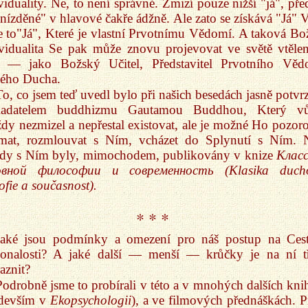
viduality. Ne, to není správné. Zmizí pouze nižší "já", pře
nízděné" v hlavové čakře ádžně. Ale zato se získává "Já" V
 to"Já", Které je vlastní Prvotnímu Vědomí. A taková Bo
vidualita Se pak může znovu projevovat ve světě vtěle
í — jako Božský Učitel, Představitel Prvotního Věd
tého Ducha.
To, co jsem teď uvedl bylo při našich besedách jasně potvr
ladatelem buddhizmu Gautamou Buddhou, Který v
dy nezmizel a nepřestal existovat, ale je možné Ho pozoro
ímat, rozmlouvat s Ním, vcházet do Splynutí s Ním. 
edy s Ním byly, mimochodem, publikovány v knize
Клас
овной философии и современность (Klasika duch
zofie a současnost).
* * *
Jaké jsou podmínky a omezení pro náš postup na Ces
onalosti? A jaké další — menší — krůčky je na ní t
aznit?
Podrobně jsme to probírali v této a v mnohých dalších kni
edevším v
Ekopsychologii
), a ve filmových přednáškách. P