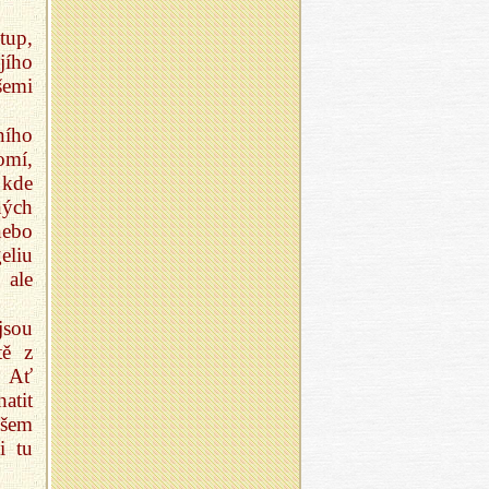
tup,
jího
šemi
ního
omí,
 kde
ných
nebo
eliu
 ale
jsou
tě z
. Ať
atit
všem
i tu