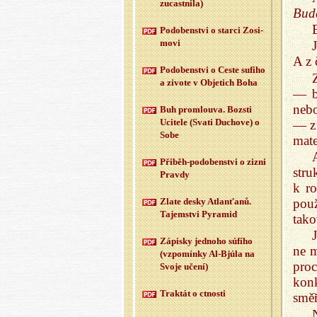
zu­cast­ni­la)
Bud
Po­do­ben­st­vi o star­ci Zo­si­
mo­vi
A z 
Po­do­ben­st­vi o Ceste su­fi­ho
a zi­vo­te v Ob­je­tich Boha
— b
nebo
Buh pro­mlou­va. Boz­sti
Uci­te­le (Svati Du­cho­ve) o
— z 
Sobe
mate
Při­běh-po­do­ben­st­vi o zizni
stru
Prav­dy
k r
pou
Zlate desky At­la­n­ťa­nů.
Ta­jem­st­vi Py­ra­mid
tako
Zá­pis­ky jed­no­ho sú­fí­ho
ne m
(vzpo­mín­ky Al-Bj­úla na
pro
Svoje učení)
kon
Trak­tát o ctnos­ti
směř