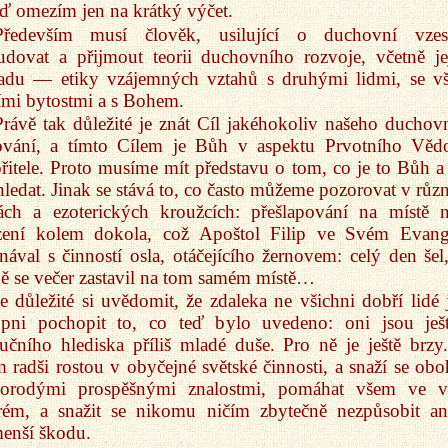
eď omezím jen na krátký výčet.
Především musí člověk, usilující o duchovní vzes
udovat a přijmout teorii duchovního rozvoje, včetně je
ladu — etiky vzájemných vztahů s druhými lidmi, se v
ími bytostmi a s Bohem.
Právě tak důležité je znát Cíl jakéhokoliv našeho duchov
lování, a tímto Cílem je Bůh v aspektu Prvotního Věd
řitele. Proto musíme mít představu o tom, co je to Bůh a
ledat. Jinak se stává to, co často můžeme pozorovat v růz
tách a ezoterických kroužcích: přešlapování na místě 
zení kolem dokola, což Apoštol Filip ve Svém Evang
nával s činností osla, otáčejícího žernovem: celý den šel,
ně se večer zastavil na tom samém místě…
Je důležité si uvědomit, že zdaleka ne všichni dobří lidé 
opni pochopit to, co teď bylo uvedeno: oni jsou ješ
učního hlediska příliš mladé duše. Pro ně je ještě brzy
m radši rostou v obyčejné světské činnosti, a snaží se oboh
norodými prospěšnými znalostmi, pomáhat všem ve 
rém, a snažit se nikomu ničím zbytečně nezpůsobit an
enší škodu.