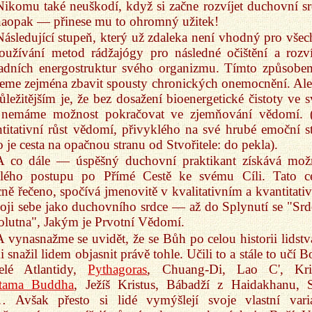
Nikomu také neuškodí, když si začne rozvíjet duchovní sr
naopak — přinese mu to ohromný užitek!
Následující stupeň, který už zdaleka není vhodný pro všec
oužívání metod rádžajógy pro následné očištění a rozví
ladních energostruktur svého organizmu. Tímto způsobe
me zejména zbavit spousty chronických onemocnění. Ale
ůležitějším je, že bez dosažení bioenergetické čistoty ve 
e nemáme možnost pokračovat ve zjemňování vědomí. 
titativní růst vědomí, přivyklého na své hrubé emoční s
 je cesta na opačnou stranu od Stvořitele: do pekla).
A co dále — úspěšný duchovní praktikant získává mož
hlého postupu po Přímé Cestě ke svému Cíli. Tato ce
ně řečeno, spočívá jmenovitě v kvalitativním a kvantitati
oji sebe jako duchovního srdce — až do Splynutí se "Sr
lutna", Jakým je Prvotní Vědomí.
A vynasnažme se uvidět, že se Bůh po celou historii lidstv
 snažil lidem objasnit právě tohle. Učili to a stále to učí B
telé Atlantidy,
Pythagoras
, Chuang-Di, Lao C', Kri
tama Buddha
, Ježíš Kristus, Bábadží z Haidakhanu, S
… Avšak přesto si lidé vymýšlejí svoje vlastní vari