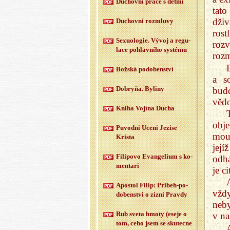
Du­chov­ní práce s dětmi
tato
dži
Du­chov­ní roz­mlu­vy
rost
Se­xu­o­lo­gie. Vývoj a re­gu­
roz
la­ce po­hlav­ní­ho sys­té­mu
rozm
Bož­ská po­do­ben­ství
a s
Dobryňa. By­li­ny
budd
vědo
Kniha Vo­jí­na Ducha
obje
Puvod­ni Uceni Je­zi­se
mou
Kris­ta
její
Fi­li­po­vo Evan­ge­li­um s ko­
odhá
men­ta­ri
je c
Apo­stol Filip: Pri­beh-po­
vždy
do­ben­st­vi o zizni Prav­dy
neby
Rub sveta hmoty (eseje o
v na
tom, ceho jsem se sku­tec­ne