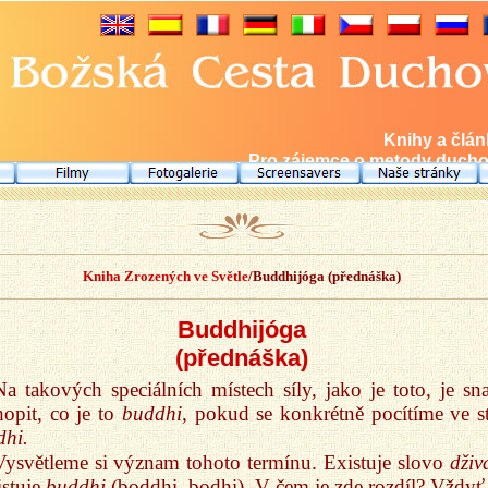
Knihy a člá
Pro zájemce o metody duchov
Kniha Zrozených ve Světle
/Buddhijóga (přednáška)
Buddhijóga
(přednáška)
Na takových speciálních místech síly, jako je toto, je sn
opit, co je to
buddhi,
pokud se konkrétně pocítíme ve s
dhi.
Vysvětleme si význam tohoto termínu. Existuje slovo
dživ
istuje
buddhi
(boddhi, bodhi). V čem je zde rozdíl? Vždyť