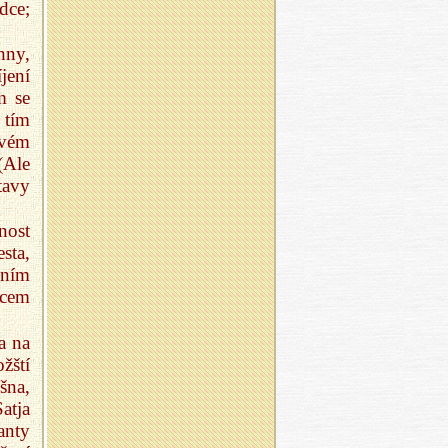
dce;
hny,
jení
m se
 tím
svém
(Ale
tavy
nost
sta,
vním
dcem
a na
ožští
šna,
atja
anty