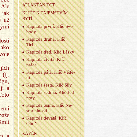
AT­LA­N­ŤAN TÓT
 Ale
 jak
KLÍČE K TA­JEM­STVÍM
BYTÍ
e už
vými
Ka­pi­to­la první. Klíč Svo­
bo­dy
Ka­pi­to­la druhá. Klíč
osti
Ticha
jako
Ka­pi­to­la třetí. Klíč Lásky
voje
Ka­pi­to­la čtvr­tá. Klíč
práce.
jích
Ka­pi­to­la pátá. Klíč Vě­dě­
(tj.
ní
ógu,
Ka­pi­to­la šestá. Klíč Síly
ji a
Ka­pi­to­la sedmá. Klíč Jed­
Toto
no­ty
Ka­pi­to­la osmá. Klíč Ne­
Zemi
smr­tel­nos­ti
baže
Ka­pi­to­la de­vá­tá. Klíč
ámit
Ohně
ZÁVĚR
hi
a