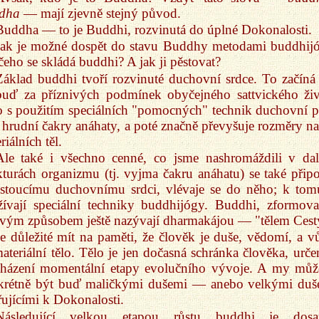
dha
— mají zjevně stejný původ.
Buddha — to je Buddhi, rozvinutá do úplné Dokonalosti.
Jak je možné dospět do stavu Buddhy metodami buddhij
čeho se skládá buddhi? A jak ji pěstovat?
Základ buddhi tvoří rozvinuté duchovní srdce. To začíná 
uď za příznivých podmínek obyčejného sattvického živ
 s použitím speciálních "pomocných" technik duchovní p
hrudní čakry anáhaty, a poté značně převyšuje rozměry na
riálních těl.
Ale také i všechno cenné, co jsme nashromáždili v dal
kturách organizmu (tj. vyjma čakru anáhatu) se také připo
ostoucímu duchovnímu srdci, vlévaje se do něho; k tom
žívají speciální techniky buddhijógy. Buddhi, zformov
vým způsobem ještě nazývají dharmakájou — "tělem Cest
Je důležité mít na paměti, že člověk je duše, vědomí, a v
ateriální tělo. Tělo je jen dočasná schránka člověka, urče
cházení momentální etapy evolučního vývoje. A my mů
krétně být buď maličkými dušemi — anebo velkými duš
ujícími k Dokonalosti.
Následující velkou etapou růstu buddhi je dosa