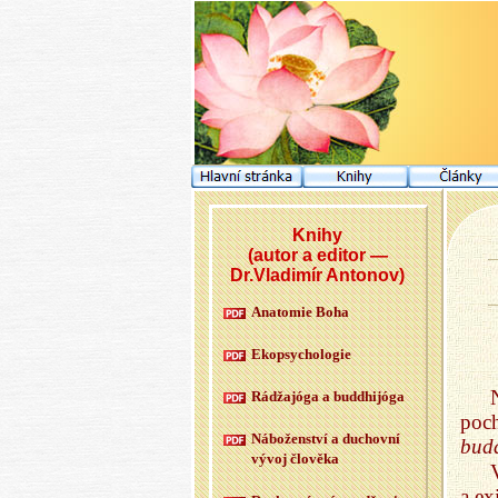
Knihy
(autor a editor —
Dr.Vladimír Antonov)
Ana­to­mie Boha
Ekopsy­cho­lo­gie
Rádžajóga a budd­hijóga
poch
Ná­bo­žen­ství a du­chov­ní
bud
vývoj člo­vě­ka
a ex