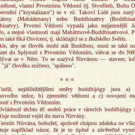
nělosti, vlastní Prvotnímu Vědomí (tj. Stvořiteli, Bohu Ot
evnění ("krystalizace") se v ní. Takoví Lidé jsou nazý
átmy (Maháátmany) nebo Buddhisattvy (Boddhisat
hisatvy). Prvotní Vědomí vypadá jako nejjemnější
J
lo,
a stejné vlastnosti mají Mahátmové-Buddhisattvové. P
im také říká Osvícení, tj. skládající se z
Božského Světla.
Ale, aby se člověk mohl stát Buddhou, musí se také na
ázet do Splynutí s Prvotním Vědomím, vlévat se do Ně
plývat se v Něm. To se nazývá Nirvánou — stavem, kd
í "já" člověka zničeno, "spáleno".
* * *
Tudíž, nejdůležitějšími směry buddhijógy jsou a) 
hovního srdce, b) zjemnění vědomí a c) osvojení m
nutí s Prvotním Vědomím.
Ovládnutí těchto tří směrů práce v rámcích buddhijógy
šťuje možnost vejití do stavu Nirvány.
Termín Nirvána, bohužel, správně chápou zdaleka ne všic
tuje například názor, že je to úplné a závěrečné vymi