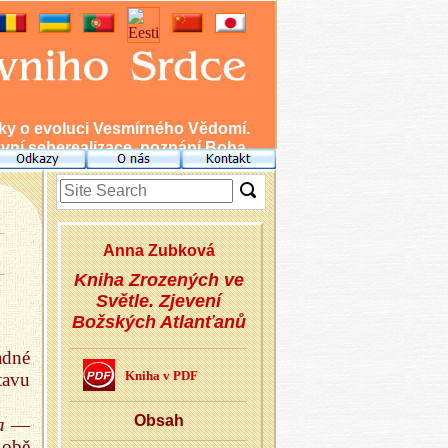
nky o evoluci Vesmírného Vědomí.
ní seberealizace, poznání Boha.
Anna Zub­ko­vá
Kniha Zrozených ve
Světle. Zjevení
Božských Atlanťanů
adné
Kniha v PDF
tavu
Obsah
a
—
 obě