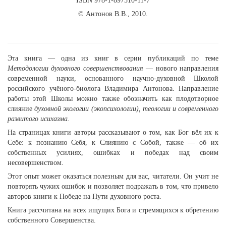
ISBN 978-1-897510-11-7
© Антонов В.В., 2010.
Эта книга — одна из книг в серии публикаций по теме
Методологии духовного совершенствования
— нового направления
современной науки, основанного научно-духовной Школой
российского учёного-биолога Владимира Антонова. Направление
работы этой Школы можно также обозначить как плодотворное
слияние
духовной экологии (экопсихологии), теологии и современного
развитого исихазма.
На страницах книги авторы рассказывают о том, как Бог вёл их к
Себе: к познанию Себя, к Слиянию с Собой, также — об их
собственных усилиях, ошибках и победах над своим
несовершенством.
Этот опыт может оказаться полезным для вас, читатели. Он учит не
повторять чужих ошибок и позволяет подражать в том, что привело
авторов книги к Победе на Пути духовного роста.
Книга рассчитана на всех ищущих Бога и стремящихся к обретению
собственного Совершенства.