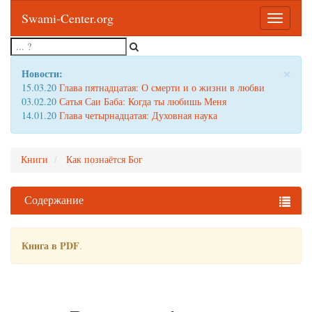
Swami-Center.org
Toggle
navigatio
×
Новости:
15.03.20
Глава пятнадцатая: О смерти и о жизни в любви
03.02.20
Сатья Саи Баба: Когда ты любишь Меня
14.01.20
Глава четырнадцатая: Духовная наука
Книги
Как познаётся Бог
Содержание
Книга в PDF
.