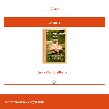
Далее
Купить
(none)SpiritualBooks.ru
Поделитесь сайтом с друзьями!