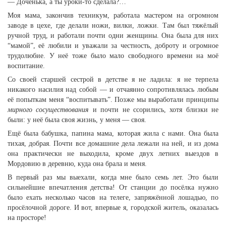
— Доченька, а ты уроки-то сделала?…
Моя мама, закончив техникум, работала мастером на огромном
заводе в цехе, где делали ножи, вилки, ложки. Там был тяжёлый
ручной труд, и работали почти одни женщины. Она была для них
“мамой”, её любили и уважали за честность, доброту и огромное
трудолюбие. У неё тоже было мало свободного времени на моё
воспитание.
Со своей старшей сестрой в детстве я не ладила: я не терпела
никакого насилия над собой — и отчаянно сопротивлялась любым
её попыткам меня “воспитывать”. Позже мы выработали принципы
мирного сосуществования
и почти не ссорились, хотя близки не
были: у неё была своя жизнь, у меня — своя.
Ещё была бабушка, папина мама, которая жила с нами. Она была
тихая, добрая. Почти все домашние дела лежали на ней, и из дома
она практически не выходила, кроме двух летних выездов в
Мордовию в деревню, куда она брала и меня.
В первый раз мы выехали, когда мне было семь лет. Это были
сильнейшие впечатления детства! От станции до посёлка нужно
было ехать несколько часов на телеге, запряжённой лошадью, по
просёлочной дороге. И вот, впервые я, городской житель, оказалась
на просторе!