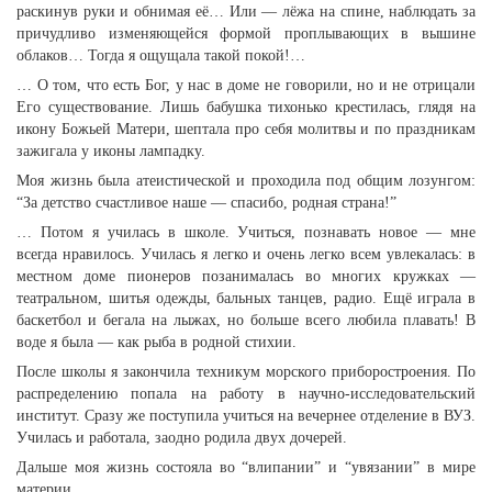
раскинув руки и обнимая её… Или — лёжа на спине, наблюдать за
причудливо изменяющейся формой проплывающих в вышине
облаков… Тогда я ощущала такой покой!…
… О том, что есть Бог, у нас в доме не говорили, но и не отрицали
Его существование. Лишь бабушка тихонько крестилась, глядя на
икону Божьей Матери, шептала про себя молитвы и по праздникам
зажигала у иконы лампадку.
Моя жизнь была атеистической и проходила под общим лозунгом:
“За детство счастливое наше — спасибо, родная страна!”
… Потом я училась в школе. Учиться, познавать новое — мне
всегда нравилось. Училась я легко и очень легко всем увлекалась: в
местном доме пионеров позанималась во многих кружках —
театральном, шитья одежды, бальных танцев, радио. Ещё играла в
баскетбол и бегала на лыжах, но больше всего любила плавать! В
воде я была — как рыба в родной стихии.
После школы я закончила техникум морского приборостроения. По
распределению попала на работу в научно-исследовательский
институт. Сразу же поступила учиться на вечернее отделение в ВУЗ.
Училась и работала, заодно родила двух дочерей.
Дальше моя жизнь состояла во “влипании” и “увязании” в мире
материи…