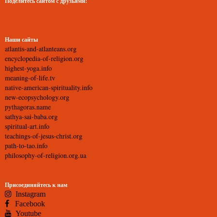
Поделитесь сайтом с друзьями!
Наши сайты
atlantis-and-atlanteans.org
encyclopedia-of-religion.org
highest-yoga.info
meaning-of-life.tv
native-american-spirituality.info
new-ecopsychology.org
pythagoras.name
sathya-sai-baba.org
spiritual-art.info
teachings-of-jesus-christ.org
path-to-tao.info
philosophy-of-religion.org.ua
Присоединяйтесь к нам
Instagram
Facebook
Youtube