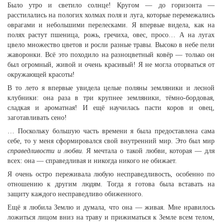
Было утро и светило солнце! Кругом — до горизонта —
расстилались на пологих холмах поля и луга, которые перемежались
оврагами и небольшими перелесками. Я впервые видела, как на
полях растут пшеница, рожь, гречиха, овес, просо… А на лугах
цвело множество цветов и росли разные травы. Высоко в небе пели
жаворонки. Всё это походило на разноцветный ковёр — только он
был огромный, живой и очень красивый! Я не могла оторваться от
окружающей красоты!
В то лето я впервые увидела целые поляны земляники и лесной
клубники: она раза в три крупнее земляники, тёмно-бордовая,
сладкая и ароматная! И ещё научилась пасти коров и овец,
заготавливать сено!
… Поскольку большую часть времени я была предоставлена сама
себе, то у меня сформировался свой внутренний мир. Это был мир
справедливости и любви.
Я мечтала о такой любви, которая — для
всех: она — справедливая и никогда никого не обижает.
Я очень остро переживала любую несправедливость, особенно по
отношению к другим людям. Тогда я готова была вставать на
защиту каждого несправедливо обиженного.
Ещё я любила Землю и думала, что она — живая. Мне нравилось
ложиться лицом вниз на траву и прижиматься к Земле всем телом,