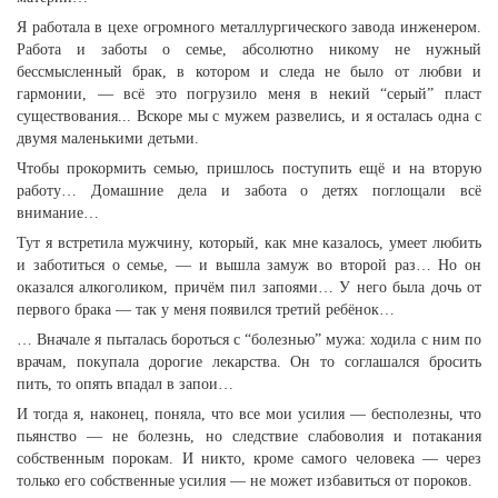
Я работала в цехе огромного металлургического завода инженером.
Работа и заботы о семье, абсолютно никому не нужный
бессмысленный брак, в котором и следа не было от любви и
гармонии, — всё это погрузило меня в некий “серый” пласт
существования... Вскоре мы с мужем развелись, и я осталась одна с
двумя маленькими детьми.
Чтобы прокормить семью, пришлось поступить ещё и на вторую
работу… Домашние дела и забота о детях поглощали всё
внимание…
Тут я встретила мужчину, который, как мне казалось, умеет любить
и заботиться о семье, — и вышла замуж во второй раз… Но он
оказался алкоголиком, причём пил запоями… У него была дочь от
первого брака — так у меня появился третий ребёнок…
… Вначале я пыталась бороться с “болезнью” мужа: ходила с ним по
врачам, покупала дорогие лекарства. Он то соглашался бросить
пить, то опять впадал в запои…
И тогда я, наконец, поняла, что все мои усилия — бесполезны, что
пьянство — не болезнь, но следствие слабоволия и потакания
собственным порокам. И никто, кроме самого человека — через
только его собственные усилия — не может избавиться от пороков.