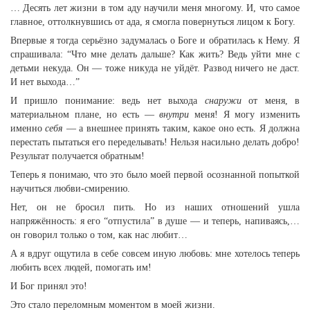
… Десять лет жизни в том аду научили меня многому. И, что самое
главное, оттолкнувшись от ада, я смогла повернуться лицом к Богу.
Впервые я тогда серьёзно задумалась о Боге и обратилась к Нему. Я
спрашивала: “Что мне делать дальше? Как жить? Ведь уйти мне с
детьми некуда. Он — тоже никуда не уйдёт. Развод ничего не даст.
И нет выхода…”
И пришло понимание: ведь нет выхода
снаружи
от меня, в
материальном плане, но есть —
внутри
меня! Я могу изменить
именно
себя
— а внешнее принять таким, какое оно есть. Я должна
перестать пытаться его переделывать! Нельзя насильно делать добро!
Результат получается обратным!
Теперь я понимаю, что это было моей первой осознанной попыткой
научиться любви-смирению.
Нет, он не бросил пить. Но из наших отношений ушла
напряжённость: я его “отпустила” в душе — и теперь, напиваясь,…
он говорил только о том, как нас любит…
А я вдруг ощутила в себе совсем иную любовь: мне хотелось теперь
любить всех людей, помогать им!
И Бог принял это!
Это стало переломным моментом в моей жизни.