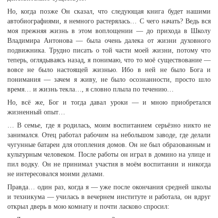
Но, когда позже Он сказал, что следующая книга будет нашими
автобиографиями, я немного растерялась… С чего начать? Ведь вся
моя прежняя жизнь в этом воплощении — до прихода в Школу
Владимира Антонова — была очень далека от жизни духовного
подвижника. Трудно писать о той части моей жизни, потому что
теперь, оглядываясь назад, я понимаю, что то моё существование —
вовсе не было настоящей жизнью. Ибо в ней не было Бога и
понимания — зачем я живу, не было осознанности, просто шло
время… и жизнь текла…, я словно плыла по течению…
Но, всё же, Бог и тогда давал уроки — и мною приобретался
жизненный опыт…
… В семье, где я родилась, моим воспитанием серьёзно никто не
занимался. Отец работал рабочим на небольшом заводе, где делали
чугунные батареи для отопления домов. Он не был образованным и
культурным человеком. После работы он играл в домино на улице и
пил водку. Он не принимал участия в моём воспитании и никогда
не интересовался моими делами.
Правда… один раз, когда я — уже после окончания средней школы
и техникума — училась в вечернем институте и работала, он вдруг
открыл дверь в мою комнату и почти ласково спросил: