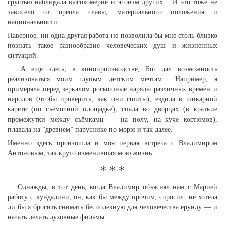
грустью наблюдала высокомерие и эгоизм других… И это тоже не
зависело от ореола славы, материального положения и
национальности...
Наверное, ни одна другая работа не позволила бы мне столь близко
познать такое разнообразие человеческих душ и жизненных
ситуаций.
… А ещё здесь, в кинопроизводстве, Бог дал возможность
реализоваться моим глупым детским мечтам… Например, я
примеряла перед зеркалом роскошные наряды различных времён и
народов (чтобы проверить, как они сшиты), ездила в шикарной
карете (по съёмочной площадке), спала во дворцах (в краткие
промежутки между съёмками — на полу, на куче костюмов),
плавала на “древнем” паруснике по морю и так далее.
Именно здесь произошла и моя первая встреча с Владимиром
Антоновым, так круто изменившая мою жизнь.
* * *
… Однажды, в тот день, когда Владимир объяснял нам с Марией
работу с кундалини, он, как бы между прочим, спросил: не хотела
ли бы я бросить снимать бесполезную для человечества ерунду — и
начать делать духовные фильмы.