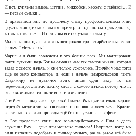
И вот, куплены камера, штатив, микрофон, кассеты с плёнкой… И
— первые съёмки…
В привычном мне по прошлому опыту профессиональном кино
двухчасовой фильм снимают примерно год, потом примерно год
занимает монтаж… И при этом все получают зарплату…
Мы же за полгода сняли и смонтировали три четырёхчасовые серии
фильма “Места силы”…
Мария и я были вовлечены в это больше всех. Мы монтировали
почти сутками: ведь Бог не отменял нам тех темпов жизни, которые
задал с самого начала, и они только ускорялись. Причём у нас тогда
ещё не было компьютера, и, если в начале четырёхчасовой ленты
Владимиру не нравился всего лишь один кадр, то мы
перемонтировали всю плёнку снова, с самого начала, потому что не
было возможностей иначе внести изменения…
И всё же — получалось здорово! Видеосъёмка удивительно хорошо
передаёт медитативные состояния и состояния
мест силы.
Красота
же отснятых картин природы ещё больше усиливала эффект.
А Бог продолжал учить нас взаимодействовать с Ним в делах
служения Ему — даже при монтаже фильмов! Например, когда мы
сами пытались подобрать к фильму музыку, раз за разом всё было