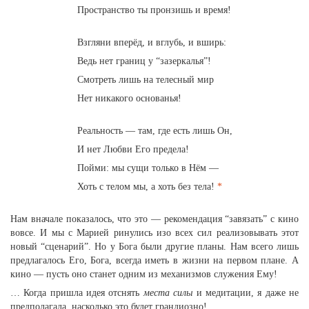
Пространство ты пронзишь и время!
Взгляни вперёд, и вглубь, и вширь:
Ведь нет границ у “зазеркалья”!
Смотреть лишь на телесный мир
Нет никакого основанья!
Реальность — там, где есть лишь Он,
И нет Любви Его предела!
Пойми: мы сущи только в Нём —
Хоть с телом мы, а хоть без тела!
*
Нам вначале показалось, что это — рекомендация “завязать” с кино
вовсе. И мы с Марией ринулись изо всех сил реализовывать этот
новый “сценарий”. Но у Бога были другие планы. Нам всего лишь
предлагалось Его, Бога, всегда иметь в жизни на первом плане. А
кино — пусть оно станет одним из механизмов служения Ему!
… Когда пришла идея отснять
места силы
и медитации, я даже не
предполагала, насколько это будет грандиозно!...