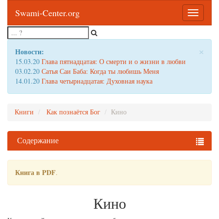
Swami-Center.org
Toggle
navigatio
×
Новости:
15.03.20
Глава пятнадцатая: О смерти и о жизни в любви
03.02.20
Сатья Саи Баба: Когда ты любишь Меня
14.01.20
Глава четырнадцатая: Духовная наука
Книги
Как познаётся Бог
Кино
Содержание
Книга в PDF
.
Кино