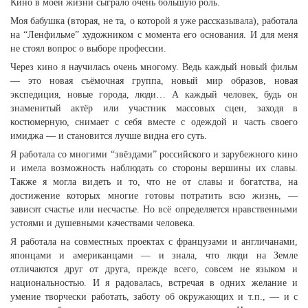
Кино в моей жизни сыграло очень большую роль.
Моя бабушка (вторая, не та, о которой я уже рассказывала), работала
на “Ленфильме” художником с момента его основания. И для меня
не стоял вопрос о выборе профессии.
Через кино я научилась очень многому. Ведь каждый новый фильм
— это новая съёмочная группа, новый мир образов, новая
экспедиция, новые города, люди… А каждый человек, будь он
знаменитый актёр или участник массовых сцен, заходя в
костюмерную, снимает с себя вместе с одеждой и часть своего
имиджа — и становится лучше видна его суть.
Я работала со многими “звёздами” российского и зарубежного кино
и имела возможность наблюдать со стороны вершины их славы.
Также я могла видеть и то, что не от славы и богатства, на
достижение которых многие готовы потратить всю жизнь, —
зависят счастье или несчастье. Но всё определяется нравственными
устоями и душевными качествами человека.
Я работала на совместных проектах с французами и англичанами,
японцами и американцами — и знала, что люди на Земле
отличаются друг от друга, прежде всего, совсем не языком и
национальностью. И я радовалась, встречая в одних желание и
умение творчески работать, заботу об окружающих и т.п., — и с