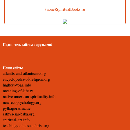
(none)SpiritualBooks.ru
Поделитесь сайтом с друзьями!
Наши сайты
atlantis-and-atlanteans.org
encyclopedia-of-religion.org
highest-yoga.info
meaning-of-life.tv
native-american-spirituality.info
new-ecopsychology.org
pythagoras.name
sathya-sai-baba.org
spiritual-art.info
teachings-of-jesus-christ.org