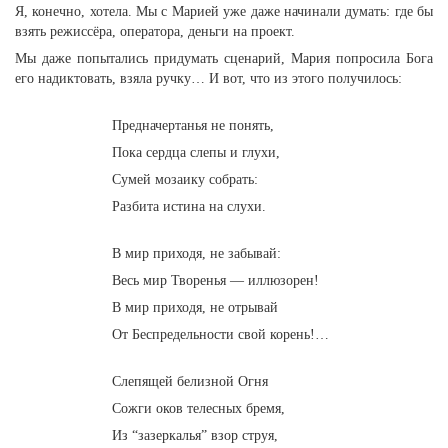
Я, конечно, хотела. Мы с Марией уже даже начинали думать: где бы
взять режиссёра, оператора, деньги на проект.
Мы даже попытались придумать сценарий, Мария попросила Бога
его надиктовать, взяла ручку… И вот, что из этого получилось:
Предначертанья не понять,
Пока сердца слепы и глухи,
Сумей мозаику собрать:
Разбита истина на слухи.
В мир приходя, не забывай:
Весь мир Творенья — иллюзорен!
В мир приходя, не отрывай
От Беспредельности свой корень!…
Слепящей белизной Огня
Сожги оков телесных бремя,
Из “зазеркалья” взор струя,