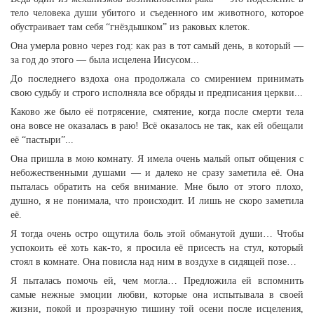
тело человека души убитого и съеденного им животного, которое
обустраивает там себя “гнёздышком” из раковых клеток.
Она умерла ровно через год: как раз в тот самый день, в который —
за год до этого — была исцелена Иисусом...
До последнего вздоха она продолжала со смирением принимать
свою судьбу и строго исполняла все обряды и предписания церкви...
Каково же было её потрясение, смятение, когда после смерти тела
она вовсе не оказалась в раю! Всё оказалось не так, как ей обещали
её “пастыри”...
Она пришла в мою комнату. Я имела очень малый опыт общения с
небожественными душами — и далеко не сразу заметила её. Она
пыталась обратить на себя внимание. Мне было от этого плохо,
душно, я не понимала, что происходит. И лишь не скоро заметила
её.
Я тогда очень остро ощутила боль этой обманутой души… Чтобы
успокоить её хоть как-то, я просила её присесть на стул, который
стоял в комнате. Она повисла над ним в воздухе в сидящей позе…
Я пыталась помочь ей, чем могла… Предложила ей вспомнить
самые нежные эмоции любви, которые она испытывала в своей
жизни, покой и прозрачную тишину той осени после исцеления,