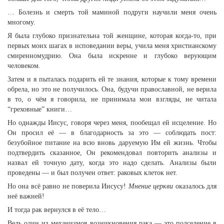
… Болезнь и смерть той маминой подруги научили меня очень
многому.
Я была глубоко признательна той женщине, которая когда-то, при
первых моих шагах в исповедании веры, учила меня христианскому
смиренномудрию. Она была искренне и глубоко верующим
человеком.
Затем и я пыталась подарить ей те знания, которые к тому времени
обрела, но это не получилось. Она, будучи православной, не верила
в то, о чём я говорила, не принимала мои взгляды, не читала
“греховные” книги…
Но однажды Иисус, говоря через меня, пообещал ей исцеление. Но
Он просил её — в благодарность за это — соблюдать пост:
безубойное питание на всю вновь даруемую Им ей жизнь. Чтобы
подтвердить сказанное, Он рекомендовал повторить анализы и
назвал ей точную дату, когда это надо сделать. Анализы были
проведены — и был получен ответ: раковых клеток нет.
Но она всё равно не поверила Иисусу!
Мнение церкви
оказалось для
неё важней!
И тогда рак вернулся в её тело…
Ведь один из механизмов возникновения рака — это подселение в