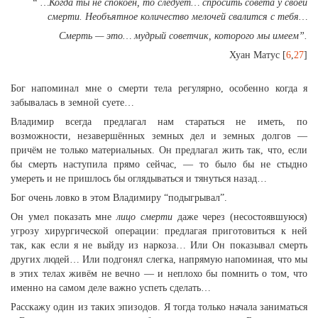
“ …Когда ты не спокоен, то следует… спросить совета у своей
смерти. Необъятное количество мелочей свалится с тебя…
Смерть — это… мудрый советчик, которого мы имеем”.
Хуан Матус [
6
,
27
]
Бог напоминал мне о смерти тела регулярно, особенно когда я
забывалась в земной суете…
Владимир всегда предлагал нам стараться не иметь, по
возможности, незавершённых земных дел и земных долгов —
причём не только материальных. Он предлагал жить так, что, если
бы смерть наступила прямо сейчас, — то было бы не стыдно
умереть и не пришлось бы оглядываться и тянуться назад…
Бог очень ловко в этом Владимиру “подыгрывал”.
Oн умел показать мне
лицо смерти
даже через (несостоявшуюся)
угрозу хирургической операции: предлагая приготовиться к ней
так, как если я не выйду из наркоза… Или Он показывал смерть
других людей… Или подгонял слегка, напрямую напоминая, что мы
в этих телах живём не вечно — и неплохо бы помнить о том, что
именно на самом деле важно успеть сделать…
Расскажу один из таких эпизодов. Я тогда только начала заниматься