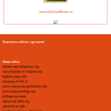
(none)SpiritualBooks.ru
Поделитесь сайтом с друзьями!
Наши сайты
atlantis-and-atlanteans.org
encyclopedia-of-religion.org
highest-yoga.info
meaning-of-life.tv
native-american-spirituality.info
new-ecopsychology.org
pythagoras.name
sathya-sai-baba.org
spiritual-art.info
teachings-of-jesus-christ.org