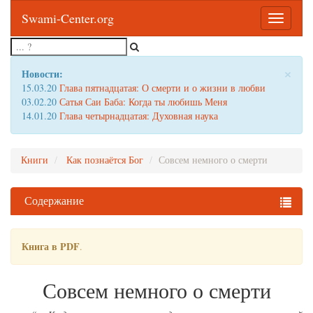
Swami-Center.org
Toggle
navigatio
×
Новости:
15.03.20
Глава пятнадцатая: О смерти и о жизни в любви
03.02.20
Сатья Саи Баба: Когда ты любишь Меня
14.01.20
Глава четырнадцатая: Духовная наука
Книги
Как познаётся Бог
Совсем немного о смерти
Содержание
Книга в PDF
.
Совсем немного о смерти