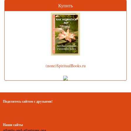
Купить
(none)SpiritualBooks.ru
Поделитесь сайтом с друзьями!
Наши сайты
atlantis-and-atlanteans.org