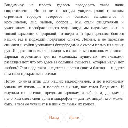
Владимиру не просто удалось преодолеть такое наше
сопротивление. Но он не только дал увидеть рядом с нашим
огромным городом тетеревов и бекасов, вальдшнепов и
кроншнепов, лис, зайцев, бобров… Мы стали свидетелями и
участниками преображающего чуда: когда мы научаемся жить в
тонкой гармонии с природой, то звери и птицы перестают бояться
наших тел и подходят, подлетают близко. Лесные, а не парковые
синички и сойки угощаются бутербродами с сыром прямо из наших
рук. Ящерки позволяют погладить их нагретые солнышком спинки.
Зарянки огромными для их маленьких пушистых тел глазками
разглядывают: что это здесь за большие существа, которые излучают
любовь? Они подлетают и садятся на ветки совсем близко — и дарят
нам свои прекрасные песенки.
Потом, снимая птиц для наших видеофильмов, я по настоящему
узнала их жизнь — и полюбила их так, как хотел Владимир! И
выучила их песенки, предлагая зарянкам и зябликам, дроздам и
пеночкам спеть свои арии в микрофон — для тех людей, кто, может
быть, впервые услышат в наших фильмах их голоса.
Назад
Далее