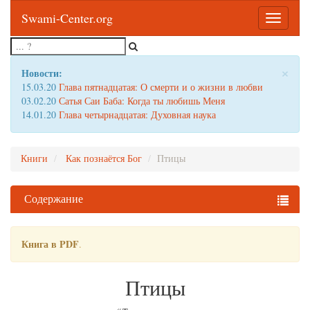
Swami-Center.org
Toggle
navigatio
×
Новости:
15.03.20
Глава пятнадцатая: О смерти и о жизни в любви
03.02.20
Сатья Саи Баба: Когда ты любишь Меня
14.01.20
Глава четырнадцатая: Духовная наука
Книги
Как познаётся Бог
Птицы
Содержание
Книга в PDF
.
Птицы