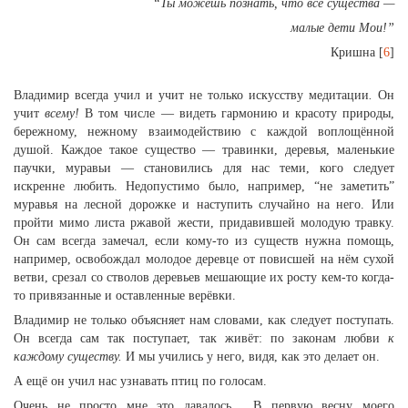
“Ты можешь познать, что все существа —
малые дети Мои!”
Кришна [
6
]
Владимир всегда учил и учит не только искусству медитации
.
Он
учит
всему!
В том числе — видеть гармонию и красоту природы,
бережному, нежному взаимодействию с каждой воплощённой
душой. Каждое такое существо — травинки, деревья, маленькие
паучки, муравьи — становились для нас теми, кого следует
искренне любить. Недопустимо было, например, “не заметить”
муравья на лесной дорожке и наступить случайно на него. Или
пройти мимо листа ржавой жести, придавившей молодую травку.
Он сам всегда замечал, если кому-то из существ нужна помощь,
например, освобождал молодое деревце от повисшей на нём сухой
ветви, срезал со стволов деревьев мешающие их росту кем-то когда-
то привязанные и оставленные верёвки.
Владимир не только объясняет нам словами, как следует поступать.
Он всегда сам так поступает, так живёт: по законам любви
к
каждому существу.
И мы учились у него, видя, как это делает он.
А ещё он учил нас узнавать птиц по голосам.
Очень не просто мне это давалось… В первую весну моего