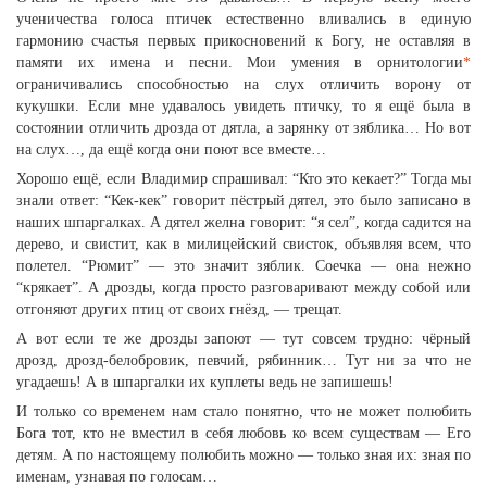
ученичества голоса птичек естественно вливались в единую
гармонию счастья первых прикосновений к Богу, не оставляя в
памяти их имена и песни. Мои умения в орнитологии
*
ограничивались способностью на слух отличить ворону от
кукушки. Если мне удавалось увидеть птичку, то я ещё была в
состоянии отличить дрозда от дятла, а зарянку от зяблика… Но вот
на слух…, да ещё когда они поют все вместе…
Хорошо ещё, если Владимир спрашивал: “Кто это кекает?” Тогда мы
знали ответ: “Кек-кек” говорит пёстрый дятел, это было записано в
наших шпаргалках. А дятел желна говорит: “я сел”, когда садится на
дерево, и свистит, как в милицейский свисток, объявляя всем, что
полетел. “Рюмит” — это значит зяблик. Соечка — она нежно
“крякает”. А дрозды, когда просто разговаривают между собой или
отгоняют других птиц от своих гнёзд, — трещат.
А вот если те же дрозды запоют — тут совсем трудно: чёрный
дрозд, дрозд-белобровик, певчий, рябинник… Тут ни за что не
угадаешь! А в шпаргалки их куплеты ведь не запишешь!
И только со временем нам стало понятно, что не может полюбить
Бога тот, кто не вместил в себя любовь ко всем существам — Его
детям. А по настоящему полюбить можно — только зная их: зная по
именам, узнавая по голосам…