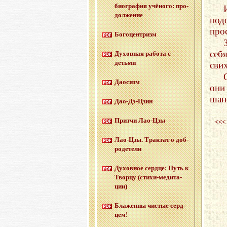
био­гра­фия учё­но­го: про­
дол­же­ние
под
про
Бо­го­цен­тризм
себ
Ду­хов­ная ра­бо­та с
детьми
свих
Дао­сизм
они
шан
Дао-Дэ-Цзин
Прит­чи Лао-Цзы
<<<
Лао-Цзы. Трак­тат о доб­
ро­де­те­ли
Ду­хов­ное серд­це: Путь к
Твор­цу (сти­хи-ме­ди­та­
ции)
Бла­жен­ны чи­стые серд­
цем!