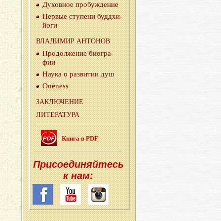
Ду­хов­ное про­буж­де­ние
Пер­вые сту­пе­ни буд­дхи-
йо­ги
ВЛА­ДИ­МИР АН­ТО­НОВ
Про­дол­же­ние био­гра­
фии
Наука о раз­ви­тии душ
Oneness
ЗА­КЛЮ­ЧЕ­НИЕ
ЛИ­ТЕ­РА­ТУ­РА
Книга в PDF
При­со­еди­няй­тесь
к нам: