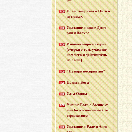
По­весть-прит­ча о Пути и
пут­ни­ках
Ска­за­ние о князе Дмит­
рии и Волх­ве
Из­нан­ка мира ма­те­рии
(очер­ки о том, участ­ни­
ком чего я дей­стви­тель­
но была)
“Пу­зы­ри вос­при­я­тия”
По­нять Бога
Сага Одина
Уче­ние Бога
о до­сти­же­
нии Бо­же­ствен­но­го Со­
вер­шен­ства
Ска­за­ние о Раде и Алек­
сее