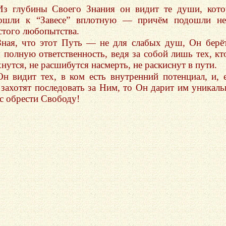
Из глубины Своего Знания он видит те души, кот
ошли к “Завесе” вплотную — причём подошли не
стого любопытства.
Зная, что этот Путь — не для слабых душ, Он берё
я полную ответственность, ведя за собой лишь тех, кт
нутся, не расшибутся насмерть, не раскиснут в пути.
Он видит тех, в ком есть внутренний потенциал, и, 
 захотят последовать за Ним, то Он дарит им уникал
с обрести Свободу!