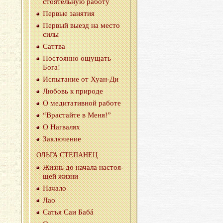
сто­я­тель­ную ра­бо­ту
Пер­вые за­ня­тия
Пер­вый выезд на место
силы
Саттва
По­сто­ян­но ощу­щать
Бога!
Ис­пы­та­ние от Ху­ан-Ди
Лю­бовь к при­ро­де
О ме­ди­та­тив­ной ра­бо­те
“Врас­тай­те в Меня!”
О На­г­ва­лях
За­клю­че­ние
ОЛЬГА СТЕ­ПА­НЕЦ
Жизнь до на­ча­ла на­сто­я­
щей жизни
На­ча­ло
Лао
Сатья Саи Бабá