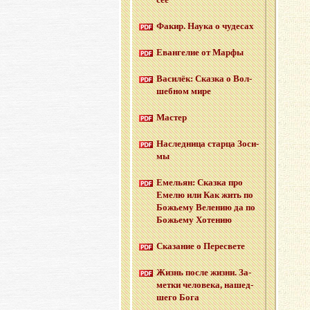
Факир. Наука о чу­де­сах
Еван­ге­лие от Марфы
Ва­си­лёк: Сказ­ка о Вол­
шеб­ном мире
Ма­стер
На­след­ни­ца стар­ца Зо­си­
мы
Еме­льян: Сказ­ка про
Емелю или Как жить по
Бо­жье­му Ве­ле­нию да по
Бо­жье­му Хо­те­нию
Ска­за­ние о Пе­ре­све­те
Жизнь после жизни. За­
мет­ки че­ло­ве­ка, на­шед­
ше­го Бога