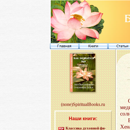
(none)SpiritualBooks.ru
мед
сол
Наши книги:
Хен
Клас­си­ка ду­хов­ной фи­