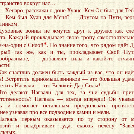
странство вокруг нас…
— Хенаро, расскажи о доне Хуане. Кем Он был для Теб
— Кем был Хуан для Меня? — Другом на Пути, ве
тником!
Духовные воины не жмутся друг к дружке как сл
ята. Каждый прокладывает свою тропу самостоятель
*
н-на-один с Силой
. Но знание того, что рядом идёт Д
орый так же, как и ты, прокладывает Свой Пут
ообразимое, — добавляет силы и какой-то отчая
ости!
Как счастлив должен быть каждый из вас, что он идё
н! Встретить единомышленников — это большая удач
ретить Нагваля — это Великий Дар Силы!
Что делают Нагвали для тех, за чьи судьбы при
етственность? Нагваль — всегда впереди! Он указы
ь и помогает остальным преодолевать препятств
анее узнавая про все подводные камни и мели.
Нагваль первым оказывается по ту сторону от м
юзий и выдёргивает туда, сквозь пелену “Завес
альных.