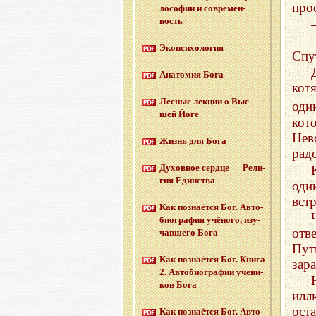
про
ло­со­фии и со­вре­мен­
ность
Эко­пси­хо­ло­гия
Спу
Ана­то­мия Бога
кот
Лес­ные лек­ции о Выс­
оди
шей Йоге
кот
Нев
Жизнь для Бога
рад
Ду­хов­ное серд­це — Ре­ли­
гия Един­ства
оди
вст
Как по­зна­ёт­ся Бог. Ав­то­
био­гра­фия учё­но­го, изу­
отв
чав­ше­го Бога
Пут
Как по­зна­ёт­ся Бог. Книга
зар
2. Ав­то­био­гра­фии уче­ни­
ков Бога
илл
ост
Как по­зна­ёт­ся Бог. Ав­то­