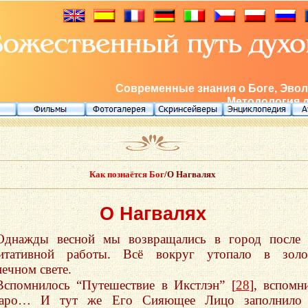
Современные знания о Боге, Эвол
Методология 
Как познаётся Бог
/О Нагвалях
О Нагвалях
Однажды весной мы возвращались в город после 
итативной работы. Всё вокруг утопало в золо
нечном свете.
Вспомнилось “Путешествие в Икстлэн” [
28
], вспомн
аро… И тут же Его Сияющее Лицо заполнило 