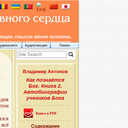
юции, смысле жизни человека.
духовного совершенствования.
Вла­ди­мир Ан­то­нов
Как познаётся
Бог. Книга 2.
Автобиографии
учеников Бога
дня
том
Книга в PDF
ился
всё
Со­дер­жа­ние