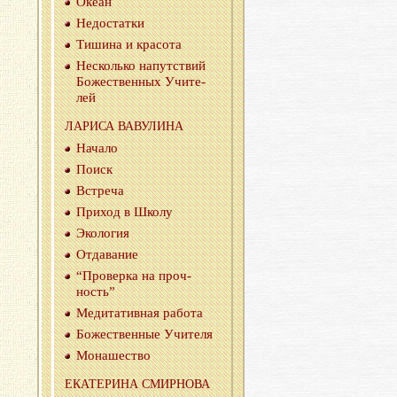
Океан
Недо­стат­ки
Ти­ши­на и кра­со­та
Несколь­ко на­пут­ствий
Бо­же­ствен­ных Учи­те­
лей
ЛА­РИ­СА ВА­ВУ­ЛИ­НА
На­ча­ло
Поиск
Встре­ча
При­ход в Школу
Эко­ло­гия
От­да­ва­ние
“Про­вер­ка на проч­
ность”
Ме­ди­та­тив­ная ра­бо­та
Бо­же­ствен­ные Учи­те­ля
Мо­на­ше­ство
ЕКА­ТЕ­РИ­НА СМИР­НО­ВА