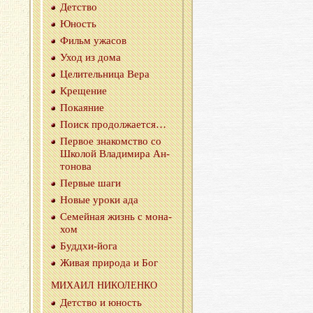
Дет­ство
Юность
Фильм ужа­сов
Уход из дома
Це­ли­тель­ни­ца Вера
Кре­ще­ние
По­ка­я­ние
Поиск про­дол­жа­ет­ся…
Пер­вое зна­ком­ство со
Шко­лой Вла­ди­ми­ра Ан­
то­но­ва
Пер­вые шаги
Новые уроки ада
Се­мей­ная жизнь с мо­на­
хом
Буд­дхи-йо­га
Живая при­ро­да и Бог
МИ­ХА­ИЛ НИ­КО­ЛЕН­КО
Дет­ство и юность