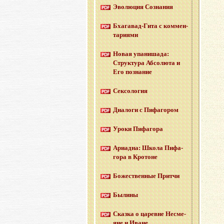
Эво­лю­ция Со­зна­ния
Бха­га­вад-Ги­та с ком­мен­
та­ри­я­ми
Новая упа­ни­ша­да:
Струк­ту­ра Аб­со­лю­та и
Его по­зна­ние
Сек­со­ло­гия
Диа­ло­ги с Пи­фа­го­ром
Уроки Пи­фа­го­ра
Ари­ад­на: Школа Пи­фа­
го­ра в Кро­тоне
Бо­же­ствен­ные Прит­чи
Бы­ли­ны
Сказ­ка о ца­ревне Несме­
яне и Иване