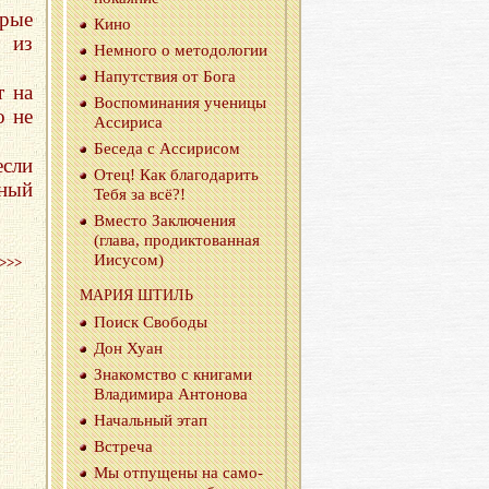
орые
Кино
 из
Немно­го о ме­то­до­ло­гии
На­пут­ствия от Бога
т на
Вос­по­ми­на­ния уче­ни­цы
о не
Ас­си­ри­са
Бе­се­да с Ас­си­ри­сом
если
Отец! Как бла­го­да­рить
ьный
Тебя за всё?!
Вме­сто За­клю­че­ния
(глава, про­дик­то­ван­ная
Иису­сом)
>>>
МАРИЯ ШТИЛЬ
Поиск Сво­бо­ды
Дон Хуан
Зна­ком­ство с кни­га­ми
Вла­ди­ми­ра Ан­то­но­ва
На­чаль­ный этап
Встре­ча
Мы от­пу­ще­ны на са­мо­