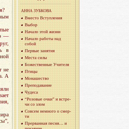
я?
АННА ЗУБ­КО­ВА
рным
Вме­сто Вступ­ле­ния
Выбор
епые
На­ча­ло этой жизни
но —
На­ча­ло ра­бо­ты над
руг,
собой
ь в
Пер­вые за­ня­тия
нной
Места силы
Бо­же­ствен­ные Учи­те­ля
т не
Птицы
а. А
Мо­на­ше­ство
Пре­по­да­ва­ние
няли
Чу­де­са
вает
“Ро­зо­вые очки” и встре­
ия,
чи со злом
Со­всем немно­го о смер­
ира
ти
ы”,
Пре­рван­ная песня… и
по­ка­я­ние