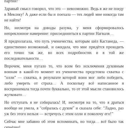
партии!”
Здравый смысл говорил, что это — невозможно. Ведь я же не поеду
в Мексику! А даже если бы и поехала — тех людей мне никогда там
не найти!
Но, несмотря на доводы разума, у меня сформировалось
непреклонное намерение: присоединиться к партии Нагваля…
Я предполагала, что путь ученичества, которым шёл Кастанеда, —
единственно возможный, и ожидала, что мне придётся проходить
его точно так же, во всех подробностях и в той же
последовательности…
Впрочем, меня пугало то, что всем без исключения духовным
воинам в какой-то момент их ученичества предстояла схватка с
“олли” — схватка, в результате которой воин мог либо победить,
либо умереть от страха… А поскольку всё написанное я
воспринимала тогда почти буквально, то от этой мысли становилось
жутковато…
Но отступать я не собиралась! И, несмотря на то, что я драться
вообще не умела, я “собралась c духом” и сказала себе: “Ладно, раз
уж без этого нельзя — встречусь с этим олли и поколочу его!”
Сейчас мне забавно об этом вспоминать, но тогда… всё было так
серьёзно!