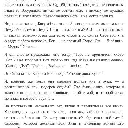
рисует грозным и суровым Судьёй, который следит за исполнением
каких-то абсурдных, ничем не объяснимых и никому не нужных
правил. И вот такого “православного Бога” я не могла принять.
Но, как оказалось, Богу абсолютно всё равно, c каким именем мы к
Нему обращаемся. Ведь у Него — тысячи имён! И — тысячи языков
и тысячи возможностей для того, чтобы проложить Себе тропу к
сердцу любого человека. Бог — не грозный Судья! Он — Любящий
и Мудрый Учитель.
И Он словно предложил мне тогда: “Тебе не произнести слово
“Бог”? Нет проблем! Вот тебе книга, где Меня называют именами
“Сила”, “Дух”, “Орёл”… Выбирай — любое!…”
Это была книга Карлоса Кастанеды “Учение дона Хуана”.
И, конечно же, когда она впервые попала мне в руки, — я
восприняла её как “подарок судьбы”. Это была книга, которую я
ждала всю жизнь: книга о Свободе — той самой, о которой я так
мечтала, в которую верила…
На протяжении нескольких лет, читая и перечитывая все книги
Кастанеды, я лучилась от счастья, понимая, что нашла, наконец,
смысл своей жизни: “Я хочу посвятить её обретению той самой
Свободы, которой достигли дон Хуан и духовные воины Его