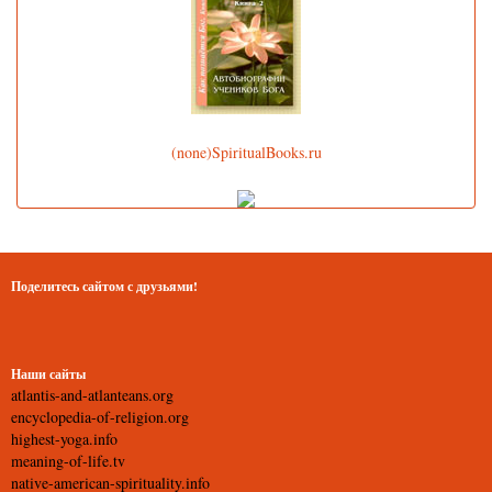
(none)SpiritualBooks.ru
Поделитесь сайтом с друзьями!
Наши сайты
atlantis-and-atlanteans.org
encyclopedia-of-religion.org
highest-yoga.info
meaning-of-life.tv
native-american-spirituality.info