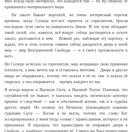
Мне всегда было интересно, что находится там —
по ту сторону
от
привычного материального мира.
… На закате бывает короткий, но очень интересный отрезок
времени, когда Солнце вот-вот скроется за горизонтом, бросая
последние лучи света на поверхность Земли. И эти лучи обладают
такой силой, что, кажется, всё вокруг сейчас растворится в золоте
заката, расплавится в нём… Всякий раз, наблюдая эту картину, я
ждала, что в этом золотом сиянии сейчас раскроется дверь в иной
мир — мир Безграничной Свободы — и я смогу проскользнуть в
него...
Но Солнце исчезало за горизонтом, мир возвращал свою прежнюю
плотность, а мои мечты так и оставались мечтами… Дверь в другие
миры не открывалась, потому что искала я её не там: я искала её
снаружи,
а она открывается…
внутри
каждого из нас.
Я всегда верила в Высшую Силу, в Высший Разум. Понимая, что
случайностей не бывает, я пыталась увидеть логическую цепочку
причин и следствий — как в собственной жизни, так и в судьбах
других людей. Но назвать эту Великую, руководящую нашими
судьбами Силу — Богом я не могла, потому что слово Бог
ассоциировалось у меня тогда только с православием, которого я не
принимала. Я ощущала, что православие не открывает двери к
Свободе, а, наоборот, ограничивает её. Самого же Бога православие