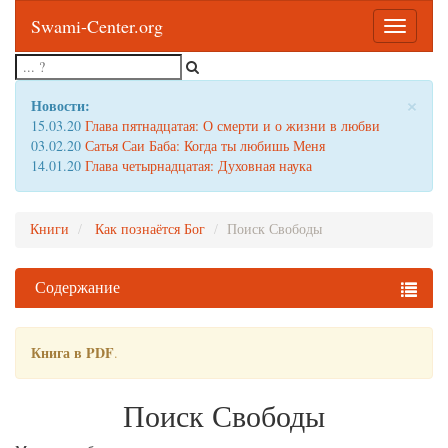
Swami-Center.org
Toggle
navigatio
×
Новости:
15.03.20
Глава пятнадцатая: О смерти и о жизни в любви
03.02.20
Сатья Саи Баба: Когда ты любишь Меня
14.01.20
Глава четырнадцатая: Духовная наука
Книги
Как познаётся Бог
Поиск Свободы
Содержание
Книга в PDF
.
Поиск Свободы