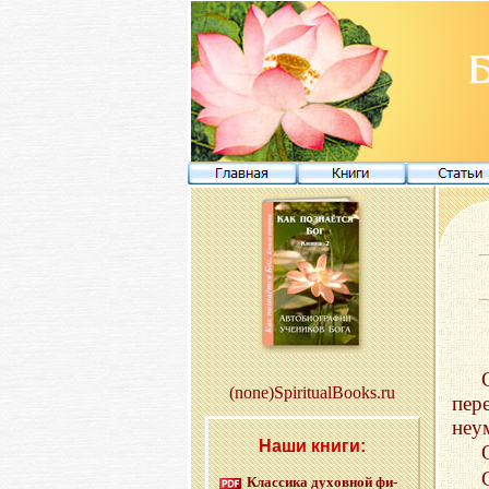
(none)SpiritualBooks.ru
пер
неу
Наши книги:
Клас­си­ка ду­хов­ной фи­