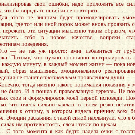
анализировав свои ошибки, надо приложить все си
у, чтобы впредь те ошибки не повторять.
Для этого не лишним будет промоделировать умо
уации, где тот или иной порок может вновь проявить с
 пережить эти ситуации мысленно таким образом, ч
ечатлеть себя в новом качестве, вопреки ста
реотипам поведения.
Это — не так уж просто: вмиг избавиться от гру
ока. Потому, что нужно постоянно контролировать 
 каждую минуту, в каждый момент жизни — пока но
ный, образ мышления, эмоционального реагирован
едения не станет
естественным
проявлением души.
Конечно, тогда именно такого понимания покаяния у 
 не было. И я пошла в православную церковь. Не п
ных слов и формулировок моей первой исповеди. П
ько, что очень сильно каялась в своём резко негати
ошении к отчиму, в котором видела причину всех б
ье. Эмоции раскаяния с такой силой нахлынули, что я 
в силах им противостоять, слёзы текли по щекам…
… С того момента я как будто надела очки с толс