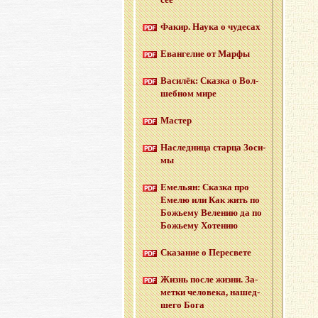
Факир. Наука о чу­де­сах
Еван­ге­лие от Марфы
Ва­си­лёк: Сказ­ка о Вол­
шеб­ном мире
Ма­стер
На­след­ни­ца стар­ца Зо­си­
мы
Еме­льян: Сказ­ка про
Емелю или Как жить по
Бо­жье­му Ве­ле­нию да по
Бо­жье­му Хо­те­нию
Ска­за­ние о Пе­ре­све­те
Жизнь после жизни. За­
мет­ки че­ло­ве­ка, на­шед­
ше­го Бога