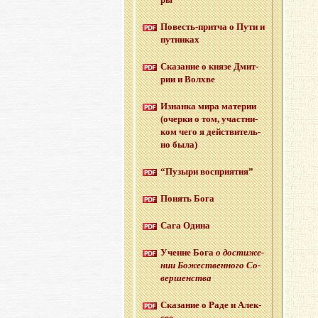
По­весть-прит­ча о Пути и
пут­ни­ках
Ска­за­ние о князе Дмит­
рии и Волх­ве
Из­нан­ка мира ма­те­рии
(очер­ки о том, участ­ни­
ком чего я дей­стви­тель­
но была)
“Пу­зы­ри вос­при­я­тия”
По­нять Бога
Сага Одина
Уче­ние Бога
о до­сти­же­
нии Бо­же­ствен­но­го Со­
вер­шен­ства
Ска­за­ние о Раде и Алек­
сее