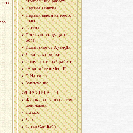
сто­я­тель­ную ра­бо­ту
ого
Пер­вые за­ня­тия
Пер­вый выезд на место
силы
>>>
Саттва
По­сто­ян­но ощу­щать
Бога!
Ис­пы­та­ние от Ху­ан-Ди
Лю­бовь к при­ро­де
О ме­ди­та­тив­ной ра­бо­те
“Врас­тай­те в Меня!”
О На­г­ва­лях
За­клю­че­ние
ОЛЬГА СТЕ­ПА­НЕЦ
Жизнь до на­ча­ла на­сто­я­
щей жизни
На­ча­ло
Лао
Сатья Саи Бабá