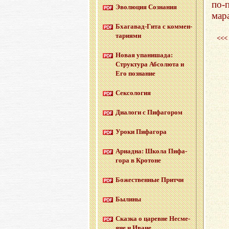
по-
Эво­лю­ция Со­зна­ния
мар
Бха­га­вад-Ги­та с ком­мен­
та­ри­я­ми
<<<
Новая упа­ни­ша­да:
Струк­ту­ра Аб­со­лю­та и
Его по­зна­ние
Сек­со­ло­гия
Диа­ло­ги с Пи­фа­го­ром
Уроки Пи­фа­го­ра
Ари­ад­на: Школа Пи­фа­
го­ра в Кро­тоне
Бо­же­ствен­ные Прит­чи
Бы­ли­ны
Сказ­ка о ца­ревне Несме­
яне и Иване