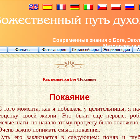
Современные знания о Боге, Эвол
Методология 
Как познаётся Бог
/Покаяние
Покаяние
С того момента, как я побывала у целительницы, я на
еоценку своей жизни. Это были ещё первые, роб
мелые шаги, но начало этому процессу было положено.
Очень важно понимать смысл покаяния.
Суть его заключается в следующем: поняв и глу