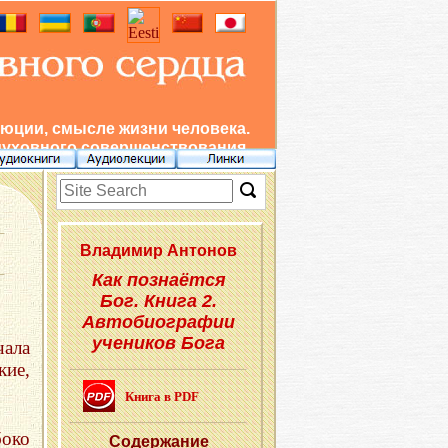
юции, смысле жизни человека.
духовного совершенствования.
Вла­ди­мир Ан­то­нов
Как познаётся
Бог. Книга 2.
Автобиографии
учеников Бога
чала
кие,
Книга в PDF
боко
Со­дер­жа­ние