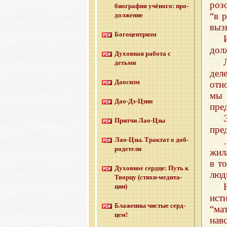
роз
био­гра­фия учё­но­го: про­
“в 
дол­же­ние
выз
Бо­го­цен­тризм
дол
Ду­хов­ная ра­бо­та с
детьми
дел
Дао­сизм
отн
мы
Дао-Дэ-Цзин
пре
Прит­чи Лао-Цзы
пре
Лао-Цзы. Трак­тат о доб­
ро­де­те­ли
жил
в т
Ду­хов­ное серд­це: Путь к
люд
Твор­цу (сти­хи-ме­ди­та­
ции)
исти
Бла­жен­ны чи­стые серд­
“ма
цем!
нав