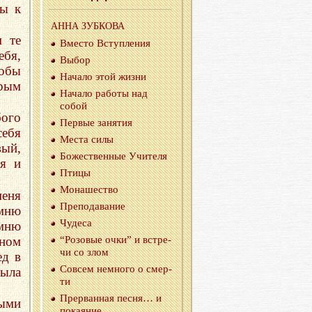
лы к
АННА ЗУБ­КО­ВА
м те
Вме­сто Вступ­ле­ния
ебя,
Выбор
тобы
На­ча­ло этой жизни
рым
На­ча­ло ра­бо­ты над
собой
бого
Пер­вые за­ня­тия
себя
Места силы
вый,
Бо­же­ствен­ные Учи­те­ля
ия и
Птицы
Мо­на­ше­ство
меня
Пре­по­да­ва­ние
омню
Чу­де­са
омню
вном
“Ро­зо­вые очки” и встре­
чи со злом
ед в
Со­всем немно­го о смер­
была
ти
Пре­рван­ная песня… и
тыми
по­ка­я­ние