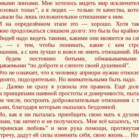
овыми линзами. Мне хотелось видеть мир исключите
розовых тонах”, а в людях — только те качества, кот
ывали бы лишь положительное отношение к ним.
И на определённом этапе это — хорошо. Хотя та
жно продолжаться слишком долго: это была бы крайно
Людей надо видеть такими, какими они являются на с
е, — с тем, чтобы понимать, какие с кем стро
ошения, а с кем лучше и вовсе не иметь отношений. И
 будем постоянно битыми, обманываемым
даваемыми “по доброте и слепоте своей душевной”.
Это не означает, что к человеку априори нужно относи
двзято, подозрительно. Но внимательными быть надо.
… Далеко не сразу я усвоила эти правила. Ещё дол
а принципами наивной простоты и доверчивости, пыта
ом числе, построить доброжелательные отношения с 
ьми, благодаря которым оказалась бездомной.
Но, как я ни пыталась приобщить свою мать к духо
нам, так ничего и не получилось. Мне всё казалось, чт
теринская любовь” и моя рука помощи, протянута
стречу, дадут ей силы изменить себя, свою жизнь… Но