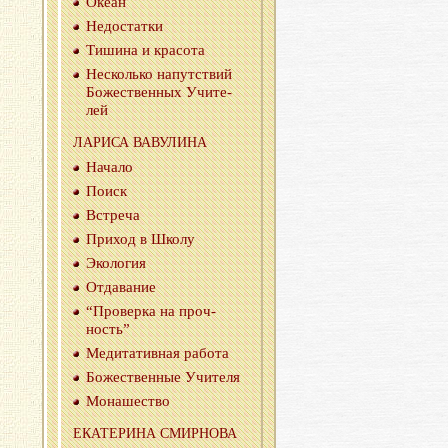
Океан
Недо­стат­ки
Ти­ши­на и кра­со­та
Несколь­ко на­пут­ствий
Бо­же­ствен­ных Учи­те­
лей
ЛА­РИ­СА ВА­ВУ­ЛИ­НА
На­ча­ло
Поиск
Встре­ча
При­ход в Школу
Эко­ло­гия
От­да­ва­ние
“Про­вер­ка на проч­
ность”
Ме­ди­та­тив­ная ра­бо­та
Бо­же­ствен­ные Учи­те­ля
Мо­на­ше­ство
ЕКА­ТЕ­РИ­НА СМИР­НО­ВА