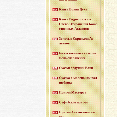
Книга Воина Духа
Книга Ро­див­ших­ся в
Свете. От­кро­ве­ния Бо­же­
ствен­ных Ат­лан­тов
Зо­ло­тые Cкри­жа­ли Ат­
лан­тов
Бо­же­ствен­ные сказы зе­
мель сла­вян­ских
Сказ­ки де­душ­ки Вани
Сказ­ка о ма­лень­ком вол­
шеб­ни­ке
Прит­чи Ма­сте­ров
Су­фий­ские прит­чи
Прит­чи Ава­ло­ки­те­шва­
ры