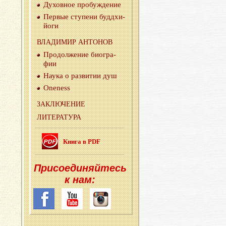
Ду­хов­ное про­буж­де­ние
Пер­вые сту­пе­ни буд­дхи-
йо­ги
ВЛА­ДИ­МИР АН­ТО­НОВ
Про­дол­же­ние био­гра­
фии
Наука о раз­ви­тии душ
Oneness
ЗА­КЛЮ­ЧЕ­НИЕ
ЛИ­ТЕ­РА­ТУ­РА
Книга в PDF
При­со­еди­няй­тесь
к нам: