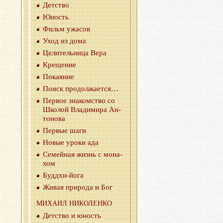
Дет­ство
Юность
Фильм ужа­сов
Уход из дома
Це­ли­тель­ни­ца Вера
Кре­ще­ние
По­ка­я­ние
Поиск про­дол­жа­ет­ся…
Пер­вое зна­ком­ство со
Шко­лой Вла­ди­ми­ра Ан­
то­но­ва
Пер­вые шаги
Новые уроки ада
Се­мей­ная жизнь с мо­на­
хом
Буд­дхи-йо­га
Живая при­ро­да и Бог
МИ­ХА­ИЛ НИ­КО­ЛЕН­КО
Дет­ство и юность