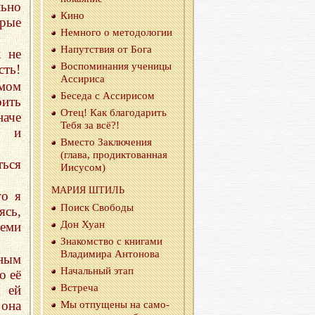
льно
Кино
орые
Немно­го о ме­то­до­ло­гии
На­пут­ствия от Бога
к не
Вос­по­ми­на­ния уче­ни­цы
сть!
Ас­си­ри­са
амом
Бе­се­да с Ас­си­ри­сом
ить
Отец! Как бла­го­да­рить
наче
Тебя за всё?!
и и
Вме­сто За­клю­че­ния
(глава, про­дик­то­ван­ная
ться
Иису­сом)
МАРИЯ ШТИЛЬ
го я
Поиск Сво­бо­ды
ясь,
Дон Хуан
теми
Зна­ком­ство с кни­га­ми
Вла­ди­ми­ра Ан­то­но­ва
вным
На­чаль­ный этап
о её
Встре­ча
я ей
 она
Мы от­пу­ще­ны на са­мо­