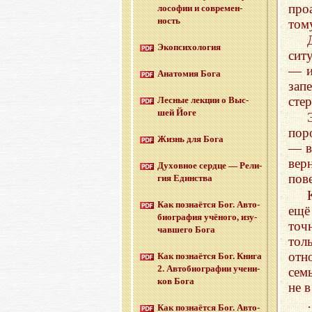
про
ло­со­фии и со­вре­мен­
ность
том
Эко­пси­хо­ло­гия
сит
— и
Ана­то­мия Бога
зап
сте
Лес­ные лек­ции о Выс­
шей Йоге
пор
Жизнь для Бога
— в
вер
Ду­хов­ное серд­це — Ре­ли­
пов
гия Един­ства
Как по­зна­ёт­ся Бог. Ав­то­
ещё
био­гра­фия учё­но­го, изу­
точ
чав­ше­го Бога
тол
отн
Как по­зна­ёт­ся Бог. Книга
2. Ав­то­био­гра­фии уче­ни­
сем
ков Бога
не 
Как по­зна­ёт­ся Бог. Ав­то­