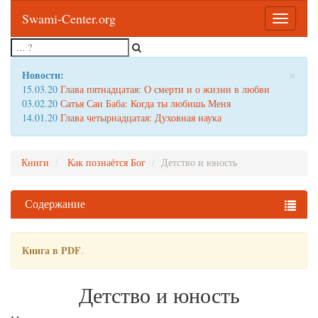
Swami-Center.org
Toggle
navigatio
×
Новости:
15.03.20
Глава пятнадцатая: О смерти и о жизни в любви
03.02.20
Сатья Саи Баба: Когда ты любишь Меня
14.01.20
Глава четырнадцатая: Духовная наука
Книги
Как познаётся Бог
Детство и юность
Содержание
Книга в PDF
.
Детство и юность