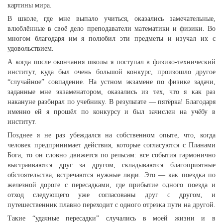
картины мира.
В школе, где мне выпало учиться, оказались замечательные,
влюблённые в своё дело преподаватели математики и физики. Во
многом благодаря им я полюбил эти предметы и изучал их с
удовольствием.
А когда после окончания школы я поступал в физико-технический
институт, куда был очень большой конкурс, произошло другое
“случайное” совпадение. На устном экзамене по физике задачи,
заданные мне экзаменатором, оказались из тех, что я как раз
накануне разбирал по учебнику. В результате — пятёрка! Благодаря
именно ей я прошёл по конкурсу и был зачислен на учёбу в
институт.
Позднее я не раз убеждался на собственном опыте, что, когда
человек предпринимает действия, которые согласуются с Планами
Бога, то он словно движется по рельсам: все события гармонично
выстраиваются друг за другом, складываются благоприятные
обстоятельства, встречаются нужные люди. Это — как поездка по
железной дороге с пересадками, где прибытие одного поезда и
отход следующего уже согласованы друг с другом, и
путешественник плавно переходит с одного отрезка пути на другой.
Такие “удачные пересадки” случались в моей жизни и в