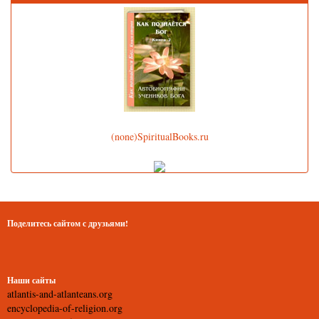
(none)SpiritualBooks.ru
Поделитесь сайтом с друзьями!
Наши сайты
atlantis-and-atlanteans.org
encyclopedia-of-religion.org