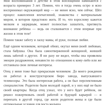
Мои воспоминания о детстве в этом воплощении начинаются с
возраста примерно 3 лет. Помню, что я тогда очень остро и ясно
воспринимал окружающий мир — не менее ясно, чем сейчас. Шёл
процесс накопления впечатлений, знакомства с материальным
миром, в котором предстояло жить. И то, что взрослому кажется
мелким и заурядным, может полностью захватить, притянуть
внимание ребёнка — ведь он сталкивается с этим впервые при
жизни в этом теле!
Помню также заботу и ласку мамы, её руки, полные любви.
Ещё одним человеком, который обнял, окутал меня своей любовью,
стала бабушка. Она была самоотверженной женщиной, жившей
лишь заботой о других. Я ни разу не видел, чтобы она проявляла
эмоции раздражения, ненависти по отношению к кому-либо или же
отстаивала свои личные интересы.
Отец у меня тоже был прекрасным человеком. До моего рождения
он работал в конструкторском бюро завода, выпускавшего
телевизоры. Это была интересная работа, а он был перспективным
специалистом. Родители были молодой парой, и у них ещё не было
своей квартиры. Когда отец узнал, что у него будет ребёнок, он
решил пожертвовать своей работой и будущей карьерой — и
переехать в другой город, где жили родители жены и где были
оптимальные условия для роста малыша.