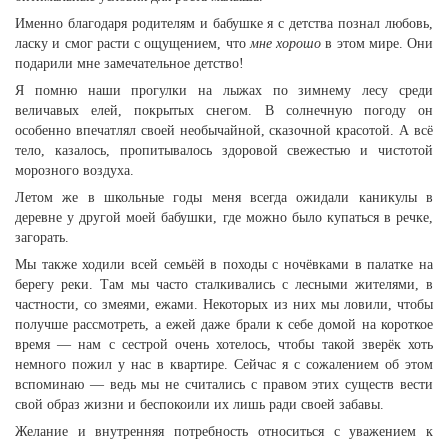
Именно благодаря родителям и бабушке я с детства познал любовь,
ласку и смог расти с ощущением, что
мне хорошо
в этом мире. Они
подарили мне замечательное детство!
Я помню наши прогулки на лыжах по зимнему лесу среди
величавых елей, покрытых снегом. В солнечную погоду он
особенно впечатлял своей необычайной, сказочной красотой. А всё
тело, казалось, пропитывалось здоровой свежестью и чистотой
морозного воздуха.
Летом же в школьные годы меня всегда ожидали каникулы в
деревне у другой моей бабушки, где можно было купаться в речке,
загорать.
Мы также ходили всей семьёй в походы с ночёвками в палатке на
берегу реки. Там мы часто сталкивались с лесными жителями, в
частности, со змеями, ежами. Некоторых из них мы ловили, чтобы
получше рассмотреть, а ежей даже брали к себе домой на короткое
время — нам с сестрой очень хотелось, чтобы такой зверёк хоть
немного пожил у нас в квартире. Сейчас я с сожалением об этом
вспоминаю — ведь мы не считались с правом этих существ вести
свой образ жизни и беспокоили их лишь ради своей забавы.
Желание и внутренняя потребность относиться с уважением к