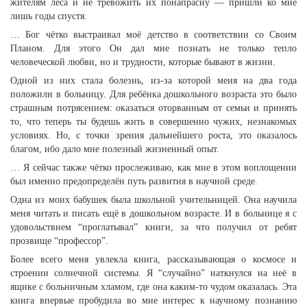
жителям леса и не тревожить их понапрасну — пришли ко мне
лишь годы спустя.
… Бог чётко выстраивал моё детство в соответствии со Своим
Планом. Для этого Он дал мне познать не только тепло
человеческой любви, но и трудности, которые бывают в жизни.
Одной из них стала болезнь, из-за которой меня на два года
положили в больницу. Для ребёнка дошкольного возраста это было
страшным потрясением: оказаться оторванным от семьи и принять
то, что теперь ты будешь жить в совершенно чужих, незнакомых
условиях. Но, с точки зрения дальнейшего роста, это оказалось
благом, ибо дало мне полезный жизненный опыт.
… Я сейчас также чётко прослеживаю, как мне в этом воплощении
был именно предопределён путь развития в научной среде.
Одна из моих бабушек была школьной учительницей. Она научила
меня читать и писать ещё в дошкольном возрасте. И в больнице я с
удовольствием “проглатывал” книги, за что получил от ребят
прозвище “профессор”.
Более всего меня увлекла книга, рассказывающая о космосе и
строении солнечной системы. Я “случайно” наткнулся на неё в
ящике с больничным хламом, где она каким-то чудом оказалась. Эта
книга впервые пробудила во мне интерес к научному познанию