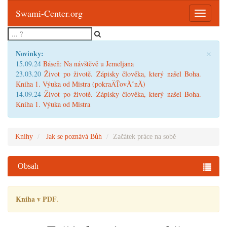
Swami-Center.org
Toggle
navigatio
×
Novinky:
15.09.24
Báseň: Na návštěvě u Jemeljana
23.03.20
Život po životě. Zápisky člověka, který našel Boha.
Kniha 1. Výuka od Mistra (pokraÄŤovĂˇnĂ­)
14.09.24
Život po životě. Zápisky člověka, který našel Boha.
Kniha 1. Výuka od Mistra
Knihy
Jak se poznává Bůh
Začátek práce na sobě
Obsah
Kniha v PDF
.