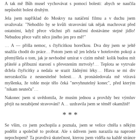
A tak mě Bůh musel vychovávat s pomocí bolesti: abych se naučila
nepůsobit bolest druhým.
Jela jsem například do Moskvy na natáčení filmu a v duchu jsem
uvažovala: "Nehodilo by se kvůli stravování tak nějak machrovat před
ostatními, když přece všichni při natáčení dostáváme stejné jídlo!
Nebudou přece vařit něco jiného jen pro mě!"
… A — přišla nemoc, s čtyřicítkou horečkou. Dva dny jsem se ještě
snažila chodit do práce… Potom jsem už jen ležela v hotelovém pokoji a
přemýšlela o tom, jak je nevhodné umírat v cizím městě: kolik budou mít
přátelé a příbuzní starostí s převezením mrtvoly!… Teplota se vytrvale
držela čtyřicítky a nedala se srazit žádnými léky… Hlava se mi div
nerozskočila z nesnesitelné bolesti… A pronásledovala mě vtíravá
myšlenka, že tohle moje tělo čeká "nevyhnutelný konec", před kterým
"nikam neuteču"…
Nakonec jsem si uvědomila, že musím jednou a provždy bez výmluv
přejít na nezabíjené stravování! A… uzdravila jsem se téměř okamžitě!
* * *
Se vším, co jsem pochopila a poznala, jsem se velice chtěla s někým
podělit a společně to probrat. Ale s údivem jsem narazila na naprosté
nepochopení! Ta pravdivá skutečnost, kterou jsem viděla na každé stránce