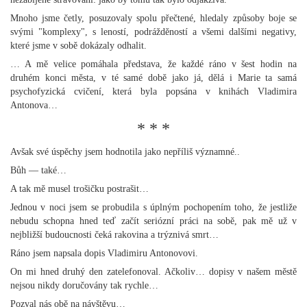
Mnoho jsme četly, posuzovaly spolu přečtené, hledaly způsoby boje se
svými "komplexy", s leností, podrážděností a všemi dalšími negativy,
které jsme v sobě dokázaly odhalit.
… A mě velice pomáhala představa, že každé ráno v šest hodin na
druhém konci města, v té samé době jako já, dělá i Marie ta samá
psychofyzická cvičení, která byla popsána v knihách Vladimira
Antonova…
* * *
Avšak své úspěchy jsem hodnotila jako nepříliš významné..
Bůh — také…
A tak mě musel trošičku postrašit…
Jednou v noci jsem se probudila s úplným pochopením toho, že jestliže
nebudu schopna hned teď začít seriózní práci na sobě, pak mě už v
nejbližší budoucnosti čeká rakovina a trýznivá smrt…
Ráno jsem napsala dopis Vladimiru Antonovovi.
On mi hned druhý den zatelefonoval. Ačkoliv… dopisy v našem městě
nejsou nikdy doručovány tak rychle…
Pozval nás obě na návštěvu…