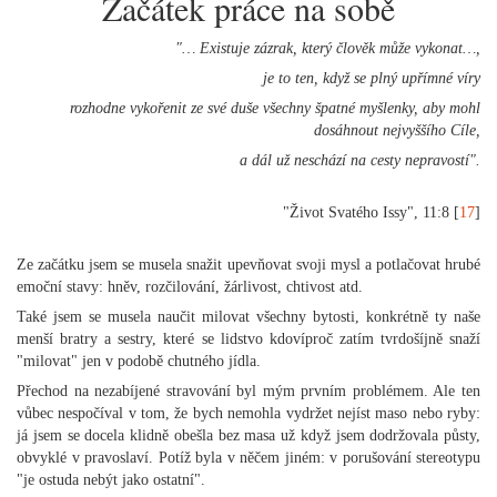
Začátek práce na sobě
"… Existuje zázrak, který člověk může vykonat…,
je to ten, když se plný upřímné víry
rozhodne vykořenit ze své duše všechny špatné myšlenky, aby mohl
dosáhnout nejvyššího Cíle,
a dál už neschází na cesty nepravostí".
"Život Svatého Issy", 11:8 [
17
]
Ze začátku jsem se musela snažit upevňovat svoji mysl a potlačovat hrubé
emoční stavy: hněv, rozčilování, žárlivost, chtivost atd.
Také jsem se musela naučit milovat všechny bytosti, konkrétně ty naše
menší bratry a sestry, které se lidstvo kdovíproč zatím tvrdošíjně snaží
"milovat" jen v podobě chutného jídla.
Přechod na nezabíjené stravování byl mým prvním problémem. Ale ten
vůbec nespočíval v tom, že bych nemohla vydržet nejíst maso nebo ryby:
já jsem se docela klidně obešla bez masa už když jsem dodržovala půsty,
obvyklé v pravoslaví. Potíž byla v něčem jiném: v porušování stereotypu
"je ostuda nebýt jako ostatní".