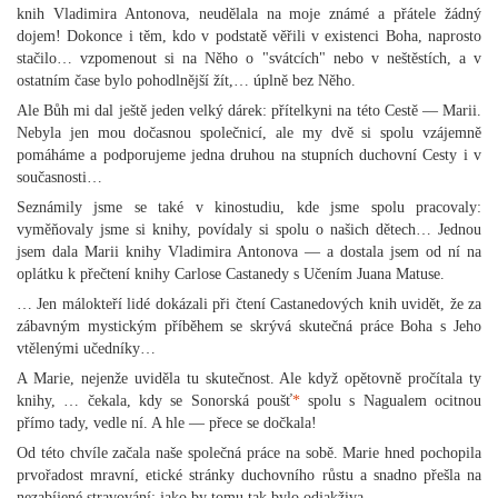
knih Vladimira Antonova, neudělala na moje známé a přátele žádný
dojem! Dokonce i těm, kdo v podstatě věřili v existenci Boha, naprosto
stačilo… vzpomenout si na Něho o "svátcích" nebo v neštěstích, a v
ostatním čase bylo pohodlnější žít,… úplně bez Něho.
Ale Bůh mi dal ještě jeden velký dárek: přítelkyni na této Cestě — Marii.
Nebyla jen mou dočasnou společnicí, ale my dvě si spolu vzájemně
pomáháme a podporujeme jedna druhou na stupních duchovní Cesty i v
současnosti…
Seznámily jsme se také v kinostudiu, kde jsme spolu pracovaly:
vyměňovaly jsme si knihy, povídaly si spolu o našich dětech… Jednou
jsem dala Marii knihy Vladimira Antonova — a dostala jsem od ní na
oplátku k přečtení knihy Carlose Castanedy s Učením Juana Matuse.
… Jen málokteří lidé dokázali při čtení Castanedových knih uvidět, že za
zábavným mystickým příběhem se skrývá skutečná práce Boha s Jeho
vtělenými učedníky…
A Marie, nejenže uviděla tu skutečnost. Ale když opětovně pročítala ty
knihy, … čekala, kdy se Sonorská poušť
*
spolu s Nagualem ocitnou
přímo tady, vedle ní. A hle — přece se dočkala!
Od této chvíle začala naše společná práce na sobě. Marie hned pochopila
prvořadost mravní, etické stránky duchovního růstu a snadno přešla na
nezabíjené stravování: jako by tomu tak bylo odjakživa.