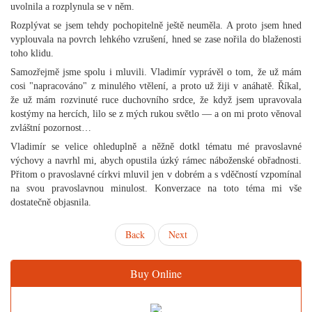
uvolnila a rozplynula se v něm.
Rozplývat se jsem tehdy pochopitelně ještě neuměla. A proto jsem hned
vyplouvala na povrch lehkého vzrušení, hned se zase nořila do blaženosti
toho klidu.
Samozřejmě jsme spolu i mluvili. Vladimír vyprávěl o tom, že už mám
cosi "napracováno" z minulého vtělení, a proto už žiji v anáhatě. Říkal,
že už mám rozvinuté ruce duchovního srdce, že když jsem upravovala
kostýmy na hercích, lilo se z mých rukou světlo — a on mi proto věnoval
zvláštní pozornost…
Vladimír se velice ohleduplně a něžně dotkl tématu mé pravoslavné
výchovy a navrhl mi, abych opustila úzký rámec náboženské obřadnosti.
Přitom o pravoslavné církvi mluvil jen v dobrém a s vděčností vzpomínal
na svou pravoslavnou minulost. Konverzace na toto téma mi vše
dostatečně objasnila.
Back
Next
Buy Online