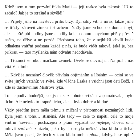
Když jsem o tom pozvání řekla Marii — její reakce byla taková: "Už to
začalo? Jak je to strašné a skvělé!"
… Přijely jsme na návštěvu příliš brzy. Byl silný vítr a mráz, takže jsme
se třásly zároveň zimou i strachem. Našly jsme vchod do domu i byt,
ale… ještě půl hodiny jsme chodily kolem domu: abychom přišly přesně
načas, ne dříve a ne pozdě. Představa toho, že v nejbližší chvíli bude
odhalena vnitřní podstata každé z nás, že bude vidět taková, jaká je, bez
příkras, — tato myšlenka nám odvahu nedodávala.
… Třesoucí se rukou mačkám zvonek. Dveře se otevírají… Na prahu nás
vítá Vladimír .
… Když je neznámý člověk přivítán objímáním a líbáním — ocitá se ve
světě jiných vztahů: ve světě, kde vládne Láska a všichni jsou děti Boží, a
kde se duchovnímu Mistrovi tyká.
To nejpodivuhodnější, co jsem si z tohoto setkání zapamatovala, bylo
ticho. Ale nebylo to trapné ticho, ale… bylo dobré a klidné.
Vždy předtím jsem měla trému z mlčení v přítomnosti neznámých lidí.
Byla jsem z toho… stísněná. Ale tady — celé to napětí, celé to moje
vnitřní "sevření", pocházející z přání vypadat
co nejlépe,
chovat se a
mluvit
správně,
zmizelo, jako by ho smyla měkká vlna klidu a ticha.
Měla jsem pocit, že bych v tom klidu mohla
plout,
kdybych se úplně