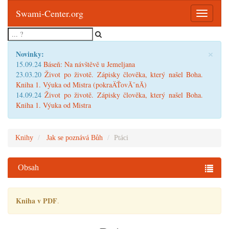
Swami-Center.org
Toggle
navigatio
×
Novinky:
15.09.24
Báseň: Na návštěvě u Jemeljana
23.03.20
Život po životě. Zápisky člověka, který našel Boha.
Kniha 1. Výuka od Mistra (pokraÄŤovĂˇnĂ­)
14.09.24
Život po životě. Zápisky člověka, který našel Boha.
Kniha 1. Výuka od Mistra
Knihy
Jak se poznává Bůh
Ptáci
Obsah
Kniha v PDF
.