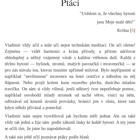
Ptáci
"Uvědom si, že všechny bytosti
jsou Moje malé děti!"
Krišna [
6
]
Vladimír vždy učil a stále učí nejen technikám meditací. On učí
všemu!
Zejména — vidět harmonii a krásu přírody, a přitom udržovat
ohleduplný a něžný vzájemný vztah s každou vtělenou duší. Každá z
těchto bytostí — bylinek, stromů, malých pavoučků i mravenečků — se
pro nás stávala tou, kterou musíme upřímně milovat. Bylo nepřípustné si
například "nevšimnout" mravence na lesní cestičce a náhodou na něj
šlápnout. Nebo projít kolem kusu rezavého plechu, dusícího mladou
travičku. On sám si vždy všímal, jestli některý tvor nepotřebuje pomoc,
například osvobodil mladý stromek od suché větve, visící na něm,
odřezával od kmenů stromů provázky, bránící jim v růstu, které tam
kdysi někdo přivázal a ponechal.
Vladimír nám nejen vysvětloval jak bychom měli jednat. Ale on také
vždy tak jedná a žije sám: podle zákonů lásky
ke každé bytosti.
A my jsme
se učili tím, že jsme ho napodobovali.
A také nás ještě učil poznávat ptáky podle hlasů.