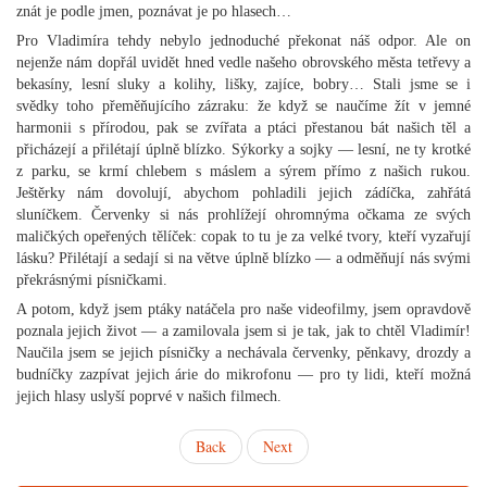
znát je podle jmen, poznávat je po hlasech…
Pro Vladimíra tehdy nebylo jednoduché překonat náš odpor. Ale on
nejenže nám dopřál uvidět hned vedle našeho obrovského města tetřevy a
bekasíny, lesní sluky a kolihy, lišky, zajíce, bobry… Stali jsme se i
svědky toho přeměňujícího zázraku: že když se naučíme žít v jemné
harmonii s přírodou, pak se zvířata a ptáci přestanou bát našich těl a
přicházejí a přilétají úplně blízko. Sýkorky a sojky — lesní, ne ty krotké
z parku, se krmí chlebem s máslem a sýrem přímo z našich rukou.
Ještěrky nám dovolují, abychom pohladili jejich zádíčka, zahřátá
sluníčkem. Červenky si nás prohlížejí ohromnýma očkama ze svých
maličkých opeřených tělíček: copak to tu je za velké tvory, kteří vyzařují
lásku? Přilétají a sedají si na větve úplně blízko — a odměňují nás svými
překrásnými písničkami.
A potom, když jsem ptáky natáčela pro naše videofilmy, jsem opravdově
poznala jejich život — a zamilovala jsem si je tak, jak to chtěl Vladimír!
Naučila jsem se jejich písničky a nechávala červenky, pěnkavy, drozdy a
budníčky zazpívat jejich árie do mikrofonu — pro ty lidi, kteří možná
jejich hlasy uslyší poprvé v našich filmech.
Back
Next