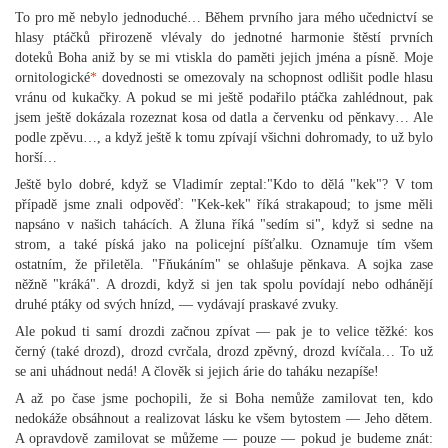
To pro mě nebylo jednoduché… Během prvního jara mého učednictví se
hlasy ptáčků přirozeně vlévaly do jednotné harmonie štěstí prvních
doteků Boha aniž by se mi vtiskla do paměti jejich jména a písně. Moje
ornitologické
*
dovednosti se omezovaly na schopnost odlišit podle hlasu
vránu od kukačky. A pokud se mi ještě podařilo ptáčka zahlédnout, pak
jsem ještě dokázala rozeznat kosa od datla a červenku od pěnkavy… Ale
podle zpěvu…, a když ještě k tomu zpívají všichni dohromady, to už bylo
horší…
Ještě bylo dobré, když se Vladimír zeptal:"Kdo to dělá "kek"? V tom
případě jsme znali odpověď: "Kek-kek" říká strakapoud; to jsme měli
napsáno v našich tahácích. A žluna říká "sedím si", když si sedne na
strom, a také píská jako na policejní píšťalku. Oznamuje tím všem
ostatním, že přiletěla. "Fňukáním" se ohlašuje pěnkava. A sojka zase
něžně "kráká". A drozdi, když si jen tak spolu povídají nebo odhánějí
druhé ptáky od svých hnízd, — vydávají praskavé zvuky.
Ale pokud ti samí drozdi začnou zpívat — pak je to velice těžké: kos
černý (také drozd), drozd cvrčala, drozd zpěvný, drozd kvíčala… To už
se ani uhádnout nedá! A člověk si jejich árie do taháku nezapíše!
A až po čase jsme pochopili, že si Boha nemůže zamilovat ten, kdo
nedokáže obsáhnout a realizovat lásku ke všem bytostem — Jeho dětem.
A opravdově zamilovat se můžeme — pouze — pokud je budeme znát: