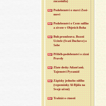
zu­cast­ni­la)
Po­do­ben­st­vi o star­ci Zo­si­
mo­vi
Po­do­ben­st­vi o Ceste su­fi­ho
a zi­vo­te v Ob­je­tich Boha
Buh pro­mlou­va. Boz­sti
Uci­te­le (Svati Du­cho­ve) o
Sobe
Při­běh-po­do­ben­st­vi o zizni
Prav­dy
Zlate desky At­la­n­ťa­nů.
Ta­jem­st­vi Py­ra­mid
Zá­pis­ky jed­no­ho sú­fí­ho
(vzpo­mín­ky Al-Bj­úla na
Svoje učení)
Trak­tát o ctnos­ti