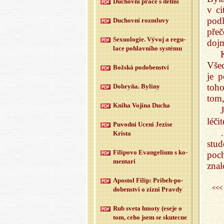
Du­chov­ní práce s dětmi
v c
pod
Du­chov­ní roz­mlu­vy
pře
Se­xu­o­lo­gie. Vývoj a re­gu­
dojm
la­ce po­hlav­ní­ho sys­té­mu
Všec
Bož­ská po­do­ben­ství
je p
toho
Dobryňa. By­li­ny
tom,
Kniha Vo­jí­na Ducha
léči
Puvod­ni Uceni Je­zi­se
Kris­ta
stu
Fi­li­po­vo Evan­ge­li­um s ko­
poc
men­ta­ri
znal
Apo­stol Filip: Pri­beh-po­
<<<
do­ben­st­vi o zizni Prav­dy
Rub sveta hmoty (eseje o
tom, ceho jsem se sku­tec­ne