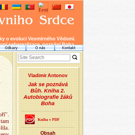
nky o evoluci Vesmírného Vědomí.
ní seberealizace, poznání Boha.
Vla­di­mir An­to­nov
Jak se poznává
Bůh. Kniha 2.
Autobiografie žáků
Boha
ří".
Kniha v PDF
 tam
ila.
Obsah
veny