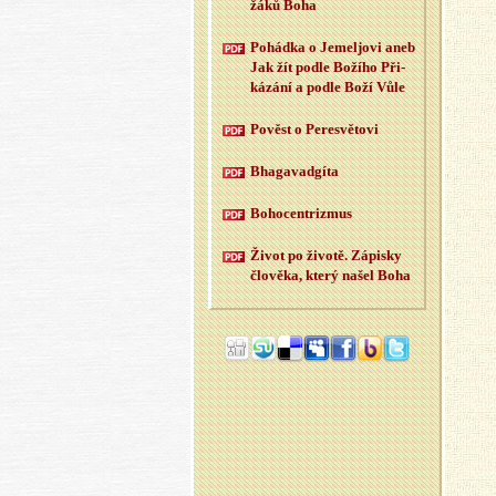
žáků Boha
Po­hád­ka o Je­meljo­vi aneb
Jak žít podle Bo­ží­ho Při­
ká­zá­ní a podle Boží Vůle
Po­věst o Pe­re­svě­to­vi
Bha­ga­vad­gí­ta
Bo­ho­cen­t­rizmus
Život po ži­vo­tě. Zá­pis­ky
člo­vě­ka, který našel Boha