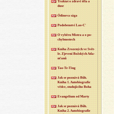
Trak­tat o zdra­vi těla a
duse
Ódi­no­va sága
Po­do­ben­ství Lao-C'
O vy­bě­ru Mi­s­tra a o po­
chyb­nos­tech
Kniha Zro­ze­ných ve Svět­
le. Zje­ve­ní Bož­ských At­la­
n­ťa­nů
Tao-Te-Ting
Jak se po­zná­vá Bůh.
Kniha 1. Au­to­bi­o­gra­fie
vědce, stu­du­jí­cí­ho Boha
Evan­ge­li­um od Marty
Jak se po­zná­vá Bůh.
Kniha 2. Au­to­bi­o­gra­fie