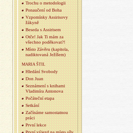
Tro­chu o me­to­do­lo­gii
Po­na­u­če­ní od Boha
Vzpo­mín­ky As­si­ri­so­vy
žá­ky­ně
Be­se­da s As­si­ri­sem
Otče! Jak Ti mám za
všech­no po­dě­ko­vat?!
Místo Zá­vě­ru (ka­pi­to­la,
na­dik­to­va­ná Je­ží­šem)
MARIA ŠTIL
Hle­dá­ní Svo­bo­dy
Don Juan
Se­zná­me­ní s kni­ha­mi
Vla­di­mí­ra An­to­no­va
Po­čá­teč­ní etapa
Se­tká­ní
Za­čí­ná­me sa­mo­stat­nou
práci
První lekce
První vý­jezd na místo síly