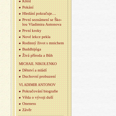
Křest
Po­ká­ní
Hle­dá­ní po­kra­ču­je…
První se­zná­me­ní se Ško­
lou Vla­di­mi­ra An­to­no­va
První kroky
Nové lekce pekla
Ro­din­ný život s mni­chem
Budd­hijóga
Živá pří­ro­da a Bůh
MI­CHAIL NI­KO­LEN­KO
Dět­ství a mládí
Du­chov­ní pro­bu­ze­ní
VLA­DI­MIR AN­TO­NOV
Po­kra­čo­vá­ní bi­o­gra­fie
Věda o vý­vo­ji duší
One­ness
Závěr