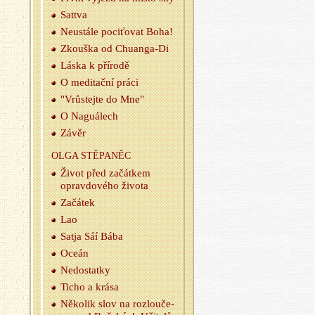
Sat­tva
Ne­u­stá­le po­ci­ťo­vat Boha!
Zkouš­ka od Chu­an­ga-Di
Láska k pří­ro­dě
O me­di­tač­ní práci
"Vrůs­tej­te do Mne"
O Na­gu­á­lech
Závěr
OLGA STĚ­PA­NĚC
Život před za­čát­kem
oprav­do­vé­ho ži­vo­ta
Za­čá­tek
Lao
Satja Sáí Bába
Oceán
Ne­do­stat­ky
Ticho a krása
Ně­ko­lik slov na roz­lou­če­