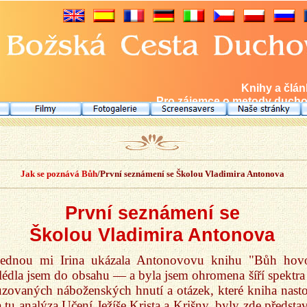
Knihy a člá
Pro zájemce o metody duchov
Jak se poznává Bůh
/První seznámení se Školou Vladimira Antonova
První seznámení se
Školou Vladimira Antonova
Jednou mi Irina ukázala Antonovovu knihu "Bůh hovo
édla jsem do obsahu — a byla jsem ohromena šíří spektra
zovaných náboženských hnutí a otázek, které kniha nastol
 tu analýza Učení Ježíše Krista a Krišny, byly zde předsta