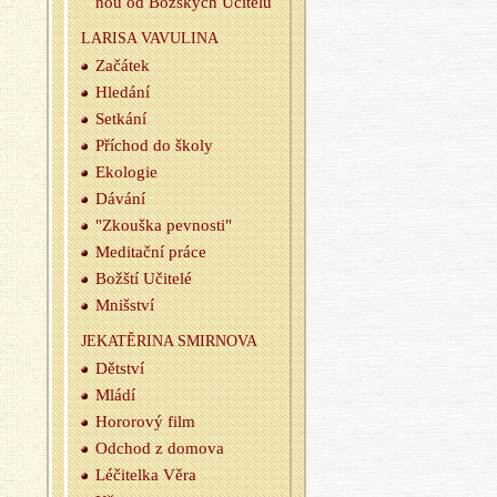
nou od Bož­ských Uči­te­lů
LA­RI­SA VA­VU­LI­NA
Za­čá­tek
Hle­dá­ní
Se­tká­ní
Pří­chod do školy
Eko­lo­gie
Dá­vá­ní
"Zkouš­ka pev­nos­ti"
Me­di­tač­ní práce
Božští Uči­te­lé
Mniš­ství
JE­KA­TĚRI­NA SMIR­NO­VA
Dět­ství
Mládí
Ho­ro­ro­vý film
Od­chod z do­mo­va
Lé­či­tel­ka Věra