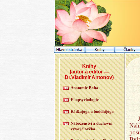
Knihy
(autor a editor —
Dr.Vladimír Antonov)
Ana­to­mie Boha
Ekopsy­cho­lo­gie
Rádžajóga a budd­hijóga
Ná­bo­žen­ství a du­chov­ní
Nahl
vývoj člo­vě­ka
posu
Byla