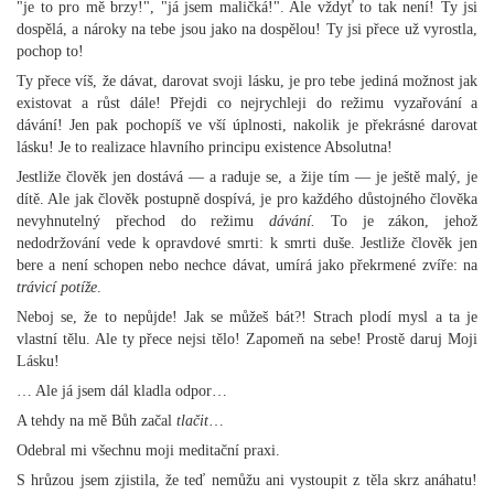
"je to pro mě brzy!", "já jsem maličká!". Ale vždyť to tak není! Ty jsi
dospělá, a nároky na tebe jsou jako na dospělou! Ty jsi přece už vyrostla,
pochop to!
Ty přece víš, že dávat, darovat svoji lásku, je pro tebe jediná možnost jak
existovat a růst dále! Přejdi co nejrychleji do režimu vyzařování a
dávání! Jen pak pochopíš ve vší úplnosti, nakolik je překrásné darovat
lásku! Je to realizace hlavního principu existence Absolutna!
Jestliže člověk jen dostává — a raduje se, a žije tím — je ještě malý, je
dítě. Ale jak člověk postupně dospívá, je pro každého důstojného člověka
nevyhnutelný přechod do režimu
dávání.
To je zákon, jehož
nedodržování vede k opravdové smrti: k smrti duše. Jestliže člověk jen
bere a není schopen nebo nechce dávat, umírá jako překrmené zvíře: na
trávicí potíže
.
Neboj se, že to nepůjde! Jak se můžeš bát?! Strach plodí mysl a ta je
vlastní tělu. Ale ty přece nejsi tělo! Zapomeň na sebe! Prostě daruj Moji
Lásku!
… Ale já jsem dál kladla odpor…
A tehdy na mě Bůh začal
tlačit
…
Odebral mi všechnu moji meditační praxi.
S hrůzou jsem zjistila, že teď nemůžu ani vystoupit z těla skrz anáhatu!