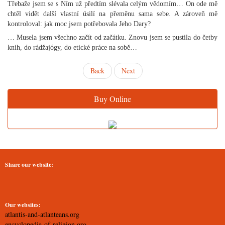
Třebaže jsem se s Ním už předtím slévala celým vědomím… On ode mě
chtěl vidět další vlastní úsilí na přeměnu sama sebe. A zároveň mě
kontroloval: jak moc jsem potřebovala Jeho Dary?
… Musela jsem všechno začít od začátku. Znovu jsem se pustila do četby
knih, do rádžajógy, do etické práce na sobě…
Back
Next
Buy Online
Share our website:
Our websites:
atlantis-and-atlanteans.org
encyclopedia-of-religion.org