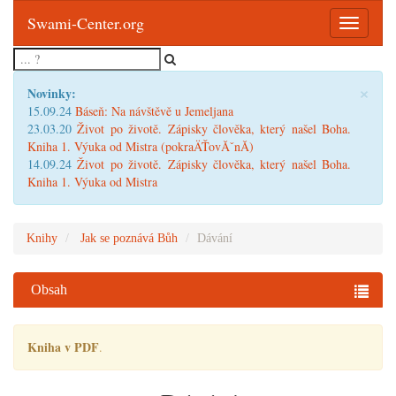
Swami-Center.org
Toggle
navigatio
×
Novinky:
15.09.24
Báseň: Na návštěvě u Jemeljana
23.03.20
Život po životě. Zápisky člověka, který našel Boha.
Kniha 1. Výuka od Mistra (pokraÄŤovĂˇnĂ­)
14.09.24
Život po životě. Zápisky člověka, který našel Boha.
Kniha 1. Výuka od Mistra
Knihy
Jak se poznává Bůh
Dávání
Obsah
Kniha v PDF
.