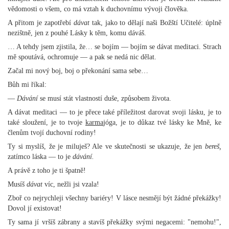
vědomosti o všem, co má vztah k duchovnímu vývoji člověka.
A přitom je zapotřebí
dávat
tak, jako to dělají naši Božští Učitelé: úplně
nezištně, jen z pouhé Lásky k těm, komu dáváš.
… A tehdy jsem zjistila, že… se bojím — bojím se dávat meditaci. Strach
mě spoutává, ochromuje — a pak se nedá nic dělat.
Začal mi nový boj, boj o překonání sama sebe…
Bůh mi říkal:
—
Dávání
se musí stát vlastností duše, způsobem života.
A dávat meditaci — to je přece také příležitost darovat svoji lásku, je to
také sloužení, je to tvoje
karma
jóga, je to důkaz tvé lásky ke Mně, ke
členům tvojí duchovní rodiny!
Ty si myslíš, že je miluješ? Ale ve skutečnosti se ukazuje, že jen
bereš,
zatímco láska — to je
dávání.
A právě z toho je ti špatně!
Musíš
dávat
víc, nežli jsi vzala!
Zboř co nejrychleji všechny bariéry! V lásce nesmějí být žádné překážky!
Dovol jí existovat!
Ty sama jí vršíš zábrany a stavíš překážky svými negacemi: "nemohu!",