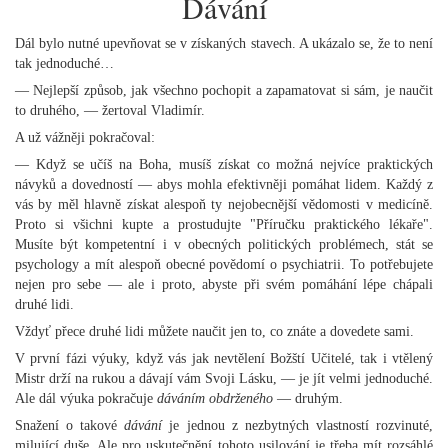
Dávání
Dál bylo nutné upevňovat se v získaných stavech. A ukázalo se, že to není
tak jednoduché…
— Nejlepší způsob, jak všechno pochopit a zapamatovat si sám, je naučit
to druhého, — žertoval Vladimír.
A už vážněji pokračoval:
— Když se učíš na Boha, musíš získat co možná nejvíce praktických
návyků a dovedností — abys mohla efektivněji pomáhat lidem. Každý z
vás by měl hlavně získat alespoň ty nejobecnější vědomosti v medicíně.
Proto si všichni kupte a prostudujte "Příručku praktického lékaře".
Musíte být kompetentní i v obecných politických problémech, stát se
psychology a mít alespoň obecné povědomí o psychiatrii. To potřebujete
nejen pro sebe — ale i proto, abyste při svém pomáhání lépe chápali
druhé lidi.
Vždyť přece druhé lidi můžete naučit jen to, co znáte a dovedete sami.
V první fázi výuky, když vás jak nevtělení Božští Učitelé, tak i vtělený
Mistr drží na rukou a dávají vám Svoji Lásku, — je jít velmi jednoduché.
Ale dál výuka pokračuje
dáváním obdrženého
— druhým.
Snažení o takové
dávání
je jednou z nezbytných vlastností rozvinuté,
milující duše. Ale pro uskutečnění tohoto usilování je třeba mít rozsáhlé