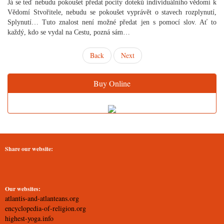
Já se teď nebudu pokoušet předat pocity doteků individuálního vědomí k
Vědomí Stvořitele, nebudu se pokoušet vyprávět o stavech rozplynutí,
Splynutí… Tuto znalost není možné předat jen s pomocí slov. Ať to
každý, kdo se vydal na Cestu, pozná sám…
Back
Next
Buy Online
Share our website:
Our websites:
atlantis-and-atlanteans.org
encyclopedia-of-religion.org
highest-yoga.info