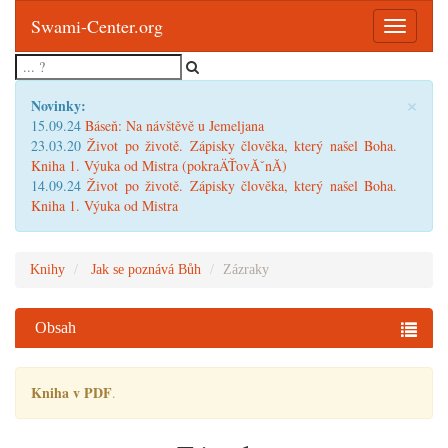
Swami-Center.org
Toggle
navigatio
×
Novinky:
15.09.24
Báseň: Na návštěvě u Jemeljana
23.03.20
Život po životě. Zápisky člověka, který našel Boha.
Kniha 1. Výuka od Mistra (pokraÄŤovĂˇnĂ­)
14.09.24
Život po životě. Zápisky člověka, který našel Boha.
Kniha 1. Výuka od Mistra
Knihy
Jak se poznává Bůh
Zázraky
Obsah
Kniha v PDF
.