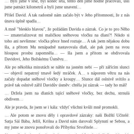
… Byli jsme v lese, byl konec léta, tento den jsme hodně pracovali, ušli
jsme patnáct kilometrů a byli jsme unavení…
Přišel David. A tak radostně nám začalo být v Jeho přítomnosti, že z nás
únava úplně spadla…
A mně "blesklo hlavou", že požádám Davida o zázrak. Co je to pro Něho
— zmaterializovat mi maličkou sněhovou vločku na dlani?! Nikdo si
toho ani nevšimne: vločka přece hned roztaje… A tak jsem nějakou dobu
šla, a přitom Mu nenápadně nastavovala dlaň, ale pak jsem na svou
hloupou prosbu zapomněla… — šla jsem a přitom se obdivovala
Davidovi, Jeho Božskému Úsměvu…
Ale po několika minutách se náhle na jasném nebi — při zářícím slunci
— objevil nepatrný tmavě šedý mráček. A… s náporem větru na nás
začaly dopadat sněhové vločky a kroupy… Slunce dál oslnivě svítilo a
právě tak oslnivě zářil Davidův úsměv: chtěla jsi zázrak — tady ho máš!
… Držela jsem na dlaních tající sněhové vločky, bez dechu, strnulá
obdivem…
Ale je pravda, že jsem se i kála: vždyť všichni kvůli mně promokli.
… Ale potom se znovu děly i opravdové zázraky: naši Božští Učitelé:
Satja Sáí Bába, Ježíš, Krišna a David nám darovali Splynutí se Sebou, a
my jsme se znovu ponořovali do Příbytku Stvořitele…