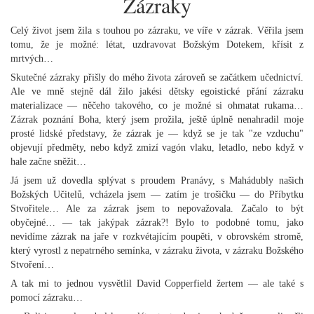
Zázraky
Celý život jsem žila s touhou po zázraku, ve víře v zázrak. Věřila jsem
tomu, že je možné: létat, uzdravovat Božským Dotekem, křísit z
mrtvých…
Skutečné zázraky přišly do mého života zároveň se začátkem učednictví.
Ale ve mně stejně dál žilo jakési dětsky egoistické přání zázraku
materializace — něčeho takového, co je možné si ohmatat rukama…
Zázrak poznání Boha, který jsem prožila, ještě úplně nenahradil moje
prosté lidské představy, že zázrak je — když se je tak "ze vzduchu"
objevují předměty, nebo když zmizí vagón vlaku, letadlo, nebo když v
hale začne sněžit…
Já jsem už dovedla splývat s proudem Pranávy, s Mahádubly našich
Božských Učitelů, vcházela jsem — zatím je trošičku — do Příbytku
Stvořitele… Ale za zázrak jsem to nepovažovala. Začalo to být
obyčejné… — tak jakýpak zázrak?! Bylo to podobné tomu, jako
nevidíme zázrak na jaře v rozkvétajícím poupěti, v obrovském stromě,
který vyrostl z nepatrného semínka, v zázraku života, v zázraku Božského
Stvoření…
A tak mi to jednou vysvětlil David Copperfield žertem — ale také s
pomocí zázraku…