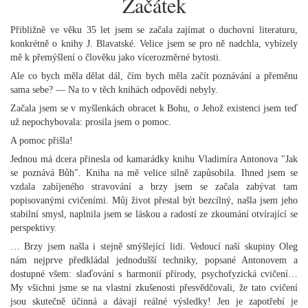
Začátek
Přibližně ve věku 35 let jsem se začala zajímat o duchovní literaturu,
konkrétně o knihy J. Blavatské. Velice jsem se pro ně nadchla, vybízely
mě k přemýšlení o člověku jako vícerozměrné bytosti.
Ale co bych měla dělat dál, čím bych měla začít poznávání a přeměnu
sama sebe? — Na to v těch knihách odpovědi nebyly.
Začala jsem se v myšlenkách obracet k Bohu, o Jehož existenci jsem teď
už nepochybovala: prosila jsem o pomoc.
A pomoc přišla!
Jednou má dcera přinesla od kamarádky knihu Vladimíra Antonova "Jak
se poznává Bůh". Kniha na mě velice silně zapůsobila. Ihned jsem se
vzdala zabíjeného stravování a brzy jsem se začala zabývat tam
popisovanými cvičeními. Můj život přestal být bezcílný, našla jsem jeho
stabilní smysl, naplnila jsem se láskou a radostí ze zkoumání otvírající se
perspektivy.
… Brzy jsem našla i stejně smýšlející lidi. Vedoucí naší skupiny Oleg
nám nejprve předkládal jednodušší techniky, popsané Antonovem a
dostupné všem: slaďování s harmonií přírody, psychofyzická cvičení…
My všichni jsme se na vlastní zkušenosti přesvědčovali, že tato cvičení
jsou skutečně účinná a dávají reálné výsledky! Jen je zapotřebí je