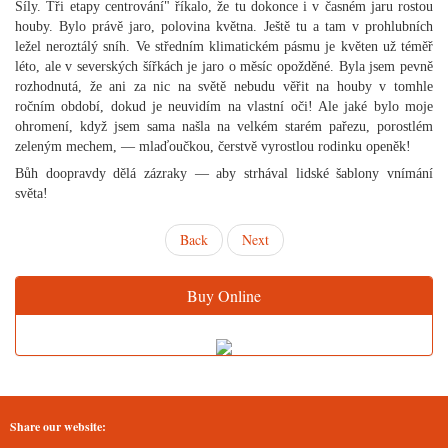
Síly. Tři etapy centrování" říkalo, že tu dokonce i v časném jaru rostou
houby. Bylo právě jaro, polovina května. Ještě tu a tam v prohlubních
ležel neroztálý sníh. Ve středním klimatickém pásmu je květen už téměř
léto, ale v severských šířkách je jaro o měsíc opožděné. Byla jsem pevně
rozhodnutá, že ani za nic na světě nebudu věřit na houby v tomhle
ročním období, dokud je neuvidím na vlastní oči! Ale jaké bylo moje
ohromení, když jsem sama našla na velkém starém pařezu, porostlém
zeleným mechem, — mlaďoučkou, čerstvě vyrostlou rodinku openěk!
Bůh doopravdy dělá zázraky — aby strhával lidské šablony vnímání
světa!
Back
Next
Buy Online
Share our website: