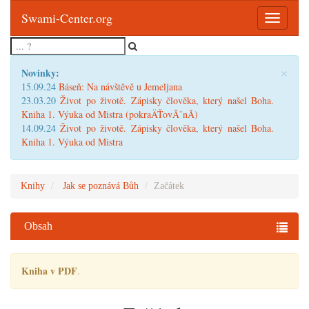
Swami-Center.org
Toggle
navigatio
×
Novinky:
15.09.24
Báseň: Na návštěvě u Jemeljana
23.03.20
Život po životě. Zápisky člověka, který našel Boha.
Kniha 1. Výuka od Mistra (pokraÄŤovĂˇnĂ­)
14.09.24
Život po životě. Zápisky člověka, který našel Boha.
Kniha 1. Výuka od Mistra
Knihy
Jak se poznává Bůh
Začátek
Obsah
Kniha v PDF
.