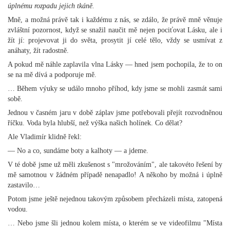
úplnému rozpadu jejich tkáně.
Mně, a možná právě tak i každému z nás, se zdálo, že právě mně věnuje
zvláštní pozornost, když se snažil naučit mě nejen pociťovat Lásku, ale i
žít jí: projevovat ji do světa, prosytit jí celé tělo, vždy se usmívat z
anáhaty, žít radostně.
A pokud mě náhle zaplavila vlna Lásky — hned jsem pochopila, že to on
se na mě dívá a podporuje mě.
… Během výuky se událo mnoho příhod, kdy jsme se mohli zasmát sami
sobě.
Jednou v časném jaru v době záplav jsme potřebovali přejít rozvodněnou
říčku. Voda byla hlubší, než výška našich holínek. Co dělat?
Ale Vladimír klidně řekl:
— No a co, sundáme boty a kalhoty — a jdeme.
V té době jsme už měli zkušenost s "mrožováním", ale takovéto řešení by
mě samotnou v žádném případě nenapadlo! A někoho by možná i úplně
zastavilo…
Potom jsme ještě nejednou takovým způsobem přecházeli místa, zatopená
vodou.
… Nebo jsme šli jednou kolem místa, o kterém se ve videofilmu "Místa