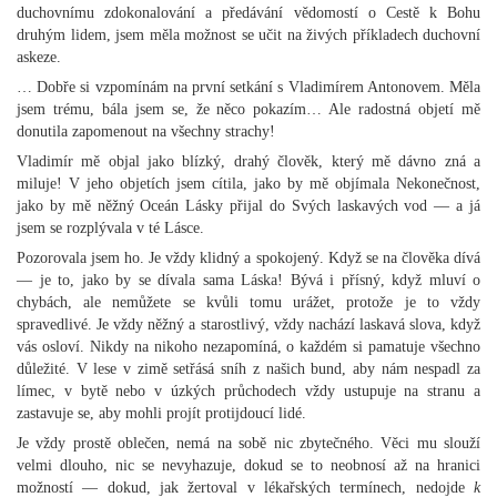
duchovnímu zdokonalování a předávání vědomostí o Cestě k Bohu
druhým lidem, jsem měla možnost se učit na živých příkladech duchovní
askeze.
… Dobře si vzpomínám na první setkání s Vladimírem Antonovem. Měla
jsem trému, bála jsem se, že něco pokazím… Ale radostná objetí mě
donutila zapomenout na všechny strachy!
Vladimír mě objal jako blízký, drahý člověk, který mě dávno zná a
miluje! V jeho objetích jsem cítila, jako by mě objímala Nekonečnost,
jako by mě něžný Oceán Lásky přijal do Svých laskavých vod — a já
jsem se rozplývala v té Lásce.
Pozorovala jsem ho. Je vždy klidný a spokojený. Když se na člověka dívá
— je to, jako by se dívala sama Láska! Bývá i přísný, když mluví o
chybách, ale nemůžete se kvůli tomu urážet, protože je to vždy
spravedlivé. Je vždy něžný a starostlivý, vždy nachází laskavá slova, když
vás osloví. Nikdy na nikoho nezapomíná, o každém si pamatuje všechno
důležité. V lese v zimě setřásá sníh z našich bund, aby nám nespadl za
límec, v bytě nebo v úzkých průchodech vždy ustupuje na stranu a
zastavuje se, aby mohli projít protijdoucí lidé.
Je vždy prostě oblečen, nemá na sobě nic zbytečného. Věci mu slouží
velmi dlouho, nic se nevyhazuje, dokud se to neobnosí až na hranici
možností — dokud, jak žertoval v lékařských termínech, nedojde
k