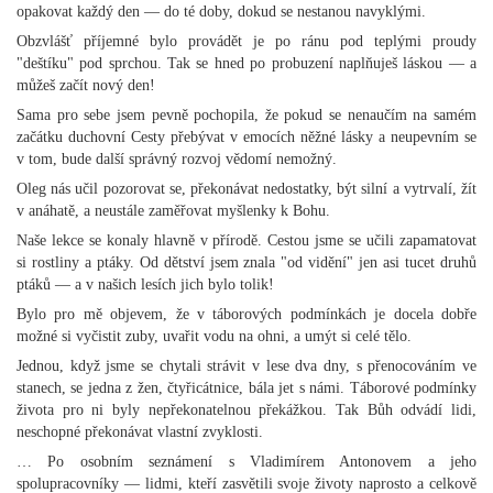
opakovat každý den — do té doby, dokud se nestanou navyklými.
Obzvlášť příjemné bylo provádět je po ránu pod teplými proudy
"deštíku" pod sprchou. Tak se hned po probuzení naplňuješ láskou — a
můžeš začít nový den!
Sama pro sebe jsem pevně pochopila, že pokud se nenaučím na samém
začátku duchovní Cesty přebývat v emocích něžné lásky a neupevním se
v tom, bude další správný rozvoj vědomí nemožný.
Oleg nás učil pozorovat se, překonávat nedostatky, být silní a vytrvalí, žít
v anáhatě, a neustále zaměřovat myšlenky k Bohu.
Naše lekce se konaly hlavně v přírodě. Cestou jsme se učili zapamatovat
si rostliny a ptáky. Od dětství jsem znala "od vidění" jen asi tucet druhů
ptáků — a v našich lesích jich bylo tolik!
Bylo pro mě objevem, že v táborových podmínkách je docela dobře
možné si vyčistit zuby, uvařit vodu na ohni, a umýt si celé tělo.
Jednou, když jsme se chytali strávit v lese dva dny, s přenocováním ve
stanech, se jedna z žen, čtyřicátnice, bála jet s námi. Táborové podmínky
života pro ni byly nepřekonatelnou překážkou. Tak Bůh odvádí lidi,
neschopné překonávat vlastní zvyklosti.
… Po osobním seznámení s Vladimírem Antonovem a jeho
spolupracovníky — lidmi, kteří zasvětili svoje životy naprosto a celkově